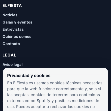
ELFIESTA
Noticias
Galas y eventos
Entrevistas
Quiénes somos
Contacto
LEGAL
Aviso legal
Política de privacidad
Privacidad y cookies
Política de cookies
En ElFiesta.es usamos cookies técnicas necesarias
para que la web funcione correctamente y, solo si
COLABORA
las aceptas, cookies de terceros para contenidos
¿Eres artista, manager, sello o promotor? Envíanos tus
externos como Spotify y posibles mediciones de
novedades, galas, entrevistas o propuestas musicales.
uso. Puedes aceptar o rechazar las cookies no