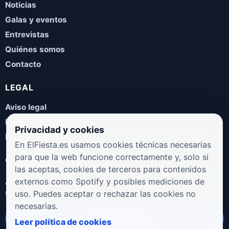
Noticias
Galas y eventos
Entrevistas
Quiénes somos
Contacto
LEGAL
Aviso legal
Política de privacidad
Privacidad y cookies
Política de cookies
En ElFiesta.es usamos cookies técnicas necesarias
para que la web funcione correctamente y, solo si
COLABORA
las aceptas, cookies de terceros para contenidos
¿Eres artista, manager, sello o promotor? Envíanos tus
externos como Spotify y posibles mediciones de
novedades, galas, entrevistas o propuestas musicales.
uso. Puedes aceptar o rechazar las cookies no
necesarias.
Enviar propuesta
Leer política de cookies