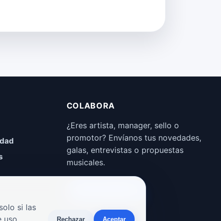
COLABORA
¿Eres artista, manager, sello o
promotor? Envíanos tus novedades,
idad
galas, entrevistas o propuestas
s
musicales.
Enviar propuesta
olo si las
 uso.
Rechazar
Aceptar