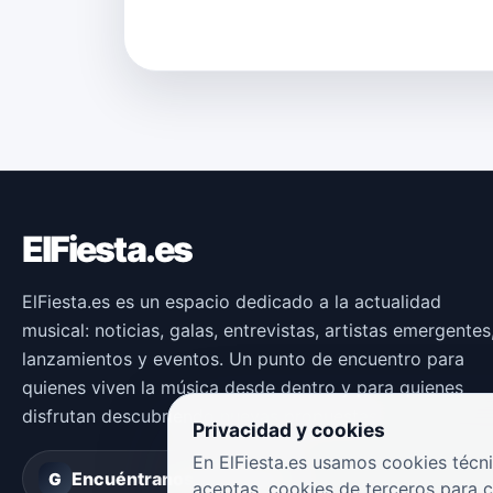
ElFiesta.es
ElFiesta.es es un espacio dedicado a la actualidad
musical: noticias, galas, entrevistas, artistas emergentes
lanzamientos y eventos. Un punto de encuentro para
quienes viven la música desde dentro y para quienes
disfrutan descubriendo nuevas propuestas.
Privacidad y cookies
En ElFiesta.es usamos cookies técni
Encuéntranos en
Groover
G
aceptas, cookies de terceros para 