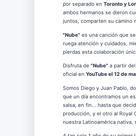
por separado en
Toronto y Lo
ambos hermanos se dieron cuenta
juntos, comparten su camino 
"Nube"
es una canción que seg
ruega atención y cuidados, mi
pierdas esta colaboración ún
Disfruta de
"Nube"
a partir de
oficial en
YouTube el 12 de ma
Somos Diego y Juan Pablo, d
que un día encontramos un esl
salsa, en fin... hasta que dec
producción, y el otro al Royal 
nuestra Latinoamérica nativa,
A tan solo 1 año de su primer