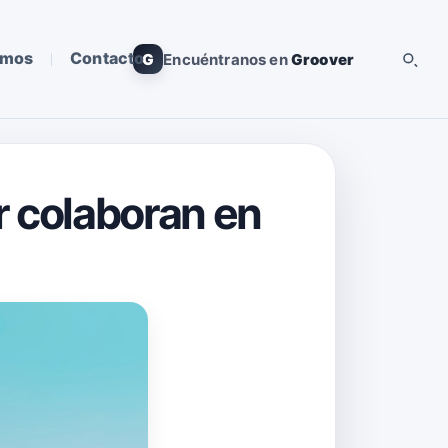
omos
Contacto
G
Encuéntranos en
Groover
 colaboran en