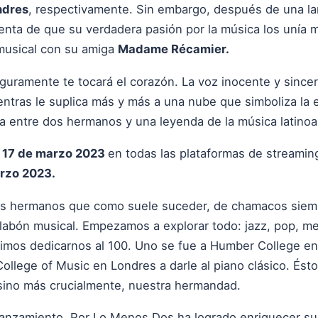
ndres
, respectivamente. Sin embargo, después de una lar
 de que su verdadera pasión por la música los unía más
musical con su amiga
Madame Récamier.
uramente te tocará el corazón. La voz inocente y since
entras le suplica más y más a una nube que simboliza la 
ica entre dos hermanos y una leyenda de la música latino
l
17 de marzo 2023
en todas las plataformas de streaming
rzo 2023.
os hermanos que como suele suceder, de chamacos siem
abón musical. Empezamos a explorar todo: jazz, pop, meta
idimos dedicarnos al 100. Uno se fue a Humber College en T
College of Music en Londres a darle al piano clásico. Ést
 sino más crucialmente, nuestra hermandad.
 lanzamiento, Por Lo Menos Dos ha logrado enriquecer su 