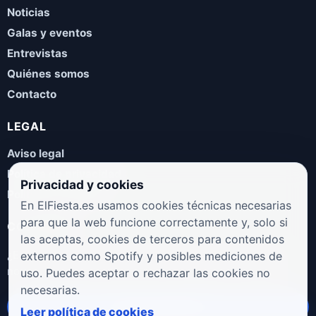
Noticias
Galas y eventos
Entrevistas
Quiénes somos
Contacto
LEGAL
Aviso legal
Política de privacidad
Privacidad y cookies
Política de cookies
En ElFiesta.es usamos cookies técnicas necesarias
para que la web funcione correctamente y, solo si
COLABORA
las aceptas, cookies de terceros para contenidos
¿Eres artista, manager, sello o promotor? Envíanos tus
externos como Spotify y posibles mediciones de
novedades, galas, entrevistas o propuestas musicales.
uso. Puedes aceptar o rechazar las cookies no
necesarias.
Enviar propuesta
Leer política de cookies