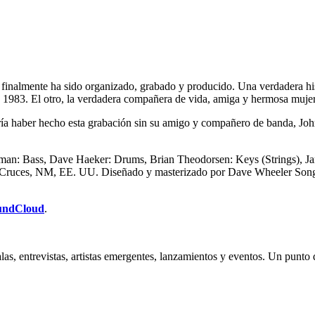
finalmente ha sido organizado, grabado y producido. Una verdadera his
 1983. El otro, la verdadera compañera de vida, amiga y hermosa mujer c
dría haber hecho esta grabación sin su amigo y compañero de banda, Jo
man: Bass, Dave Haeker: Drums, Brian Theodorsen: Keys (Strings), J
Las Cruces, NM, EE. UU. Diseñado y masterizado por Dave Wheeler So
oundCloud
.
galas, entrevistas, artistas emergentes, lanzamientos y eventos. Un punt