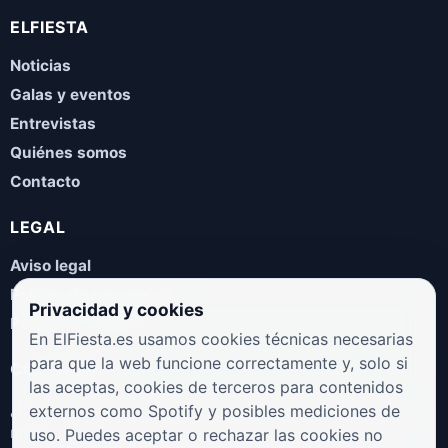
ELFIESTA
Noticias
Galas y eventos
Entrevistas
Quiénes somos
Contacto
LEGAL
Aviso legal
Política de privacidad
Privacidad y cookies
Política de cookies
En ElFiesta.es usamos cookies técnicas necesarias
para que la web funcione correctamente y, solo si
COLABORA
las aceptas, cookies de terceros para contenidos
¿Eres artista, manager, sello o promotor? Envíanos tus
externos como Spotify y posibles mediciones de
novedades, galas, entrevistas o propuestas musicales.
uso. Puedes aceptar o rechazar las cookies no