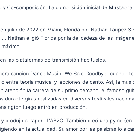
d y Co-composición. La composición inicial de Mustapha
o en julio de 2022 en Miami, Florida por Nathan Taupez Sci
. Nathan eligió Florida por la delicadeza de las imágene
n máximo.
en las plataformas de transmisión habituales.
mera canción Dance Music "We Said Goodbye" cuando ten
ió entre teoría musical y lecciones de canto. Así, la mús
n atención la carrera de su primo cercano, el famoso guita
s durante giras realizadas en diversos festivales nacion
ensington luego entró en producción.
y produjo al rapero L'AB2C. También creó una pyme (en el
giendo en la actualidad. Su amor por las palabras lo alca