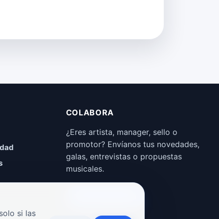
COLABORA
¿Eres artista, manager, sello o
promotor? Envíanos tus novedades,
idad
galas, entrevistas o propuestas
s
musicales.
Enviar propuesta
olo si las