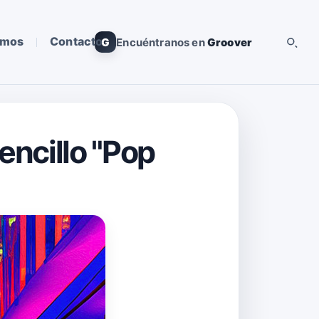
omos
Contacto
G
Encuéntranos en
Groover
encillo "Pop