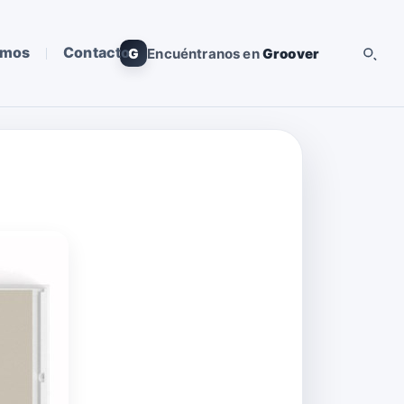
omos
Contacto
G
Encuéntranos en
Groover