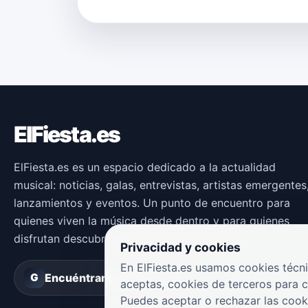
ElFiesta.es
ElFiesta.es es un espacio dedicado a la actualidad
musical: noticias, galas, entrevistas, artistas emergentes
lanzamientos y eventos. Un punto de encuentro para
quienes viven la música desde dentro y para quienes
disfrutan descubriendo nuevas propuestas.
Privacidad y cookies
En ElFiesta.es usamos cookies técni
Encuéntranos en
Groover
G
aceptas, cookies de terceros para 
Puedes aceptar o rechazar las cook