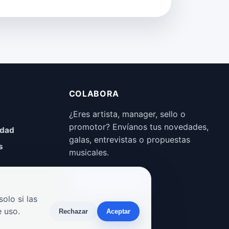
COLABORA
¿Eres artista, manager, sello o
promotor? Envíanos tus novedades,
idad
galas, entrevistas o propuestas
s
musicales.
Enviar propuesta
olo si las
 uso.
Rechazar
Aceptar