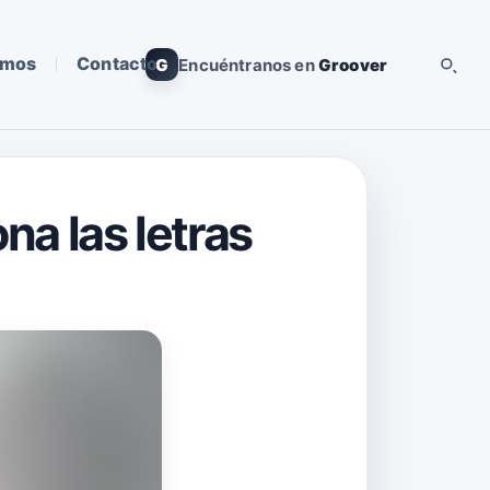
omos
Contacto
G
Encuéntranos en
Groover
na las letras