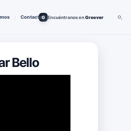
omos
Contacto
G
Encuéntranos en
Groover
ar Bello