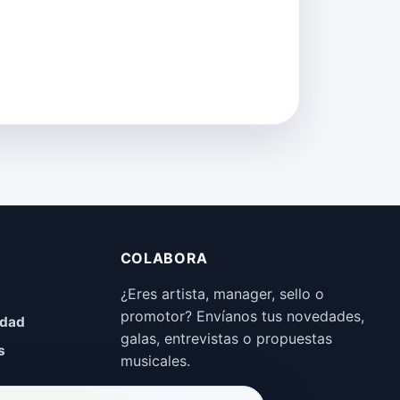
COLABORA
¿Eres artista, manager, sello o
promotor? Envíanos tus novedades,
idad
galas, entrevistas o propuestas
s
musicales.