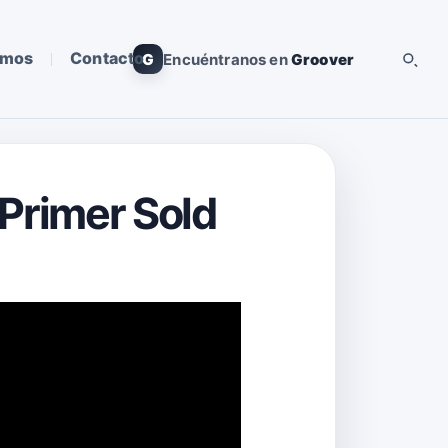
omos
Contacto
G
Encuéntranos en
Groover
 Primer Sold