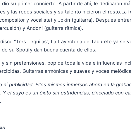
dio su primer concierto. A partir de ahí, le dedicaron má
s y las redes sociales y su talento hicieron el resto.La
mpositor y vocalista) y Jokin (guitarra). Después entrar
ercusión) y Andoni (guitarra rítmica).
isco “Tres Tequilas”, La trayectoria de Taburete ya se v
o de su Spotify dan buena cuenta de ellos.
s y sin pretensiones, pop de toda la vida e influencias i
rcibidas. Guitarras armónicas y suaves y voces melódica
cio ni publicidad. Ellos mismos inmersos ahora en la gra
. Y el suyo es un éxito sin estridencias, cincelado con c
.
das