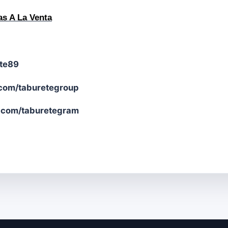
as A La Venta
ete89
com/taburetegroup
.com/taburetegram