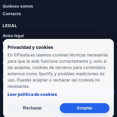
Quiénes somos
Contacto
LEGAL
Aviso legal
Política de privacidad
Privacidad y cookies
Política de cookies
En ElFiesta.es usamos cookies técnicas necesarias
para que la web funcione correctamente y, solo si
COLABORA
las aceptas, cookies de terceros para contenidos
¿Eres artista, manager, sello o promotor? Envíanos tus
externos como Spotify y posibles mediciones de
novedades, galas, entrevistas o propuestas musicales.
uso. Puedes aceptar o rechazar las cookies no
necesarias.
Enviar propuesta
Leer política de cookies
Rechazar
Aceptar
© 2026 ElFiesta.es
Noticias · Galas · Entrevistas · Música