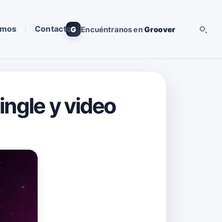
omos
Contacto
G
Encuéntranos en
Groover
ingle y video