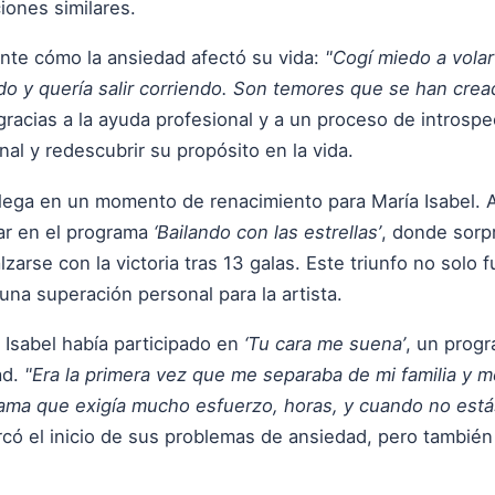
iones similares.
ente cómo la ansiedad afectó su vida:
"Cogí miedo a volar
o y quería salir corriendo. Son temores que se han crea
gracias a la ayuda profesional y a un proceso de introspe
nal y redescubrir su propósito en la vida.
lega en un momento de renacimiento para María Isabel. A 
par en el programa
‘Bailando con las estrellas’
, donde sorp
lzarse con la victoria tras 13 galas. Este triunfo no solo 
na superación personal para la artista.
 Isabel había participado en
‘Tu cara me suena’
, un progr
ad.
"Era la primera vez que me separaba de mi familia y m
ama que exigía mucho esfuerzo, horas, y cuando no está
rcó el inicio de sus problemas de ansiedad, pero tambié