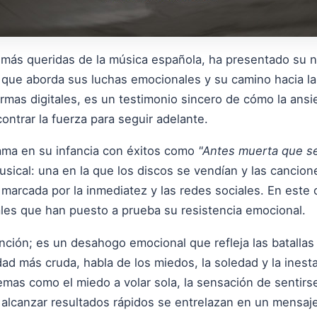
s más queridas de la música española, ha presentado su 
ue aborda sus luchas emocionales y su camino hacia la 
ormas digitales, es un testimonio sincero de cómo la ans
ontrar la fuerza para seguir adelante.
 fama en su infancia con éxitos como
"Antes muerta que se
musical: una en la que los discos se vendían y las canci
 marcada por la inmediatez y las redes sociales. En este c
les que han puesto a prueba su resistencia emocional.
ión; es un desahogo emocional que refleja las batallas i
idad más cruda, habla de los miedos, la soledad y la inest
mas como el miedo a volar sola, la sensación de senti
o alcanzar resultados rápidos se entrelazan en un mensa