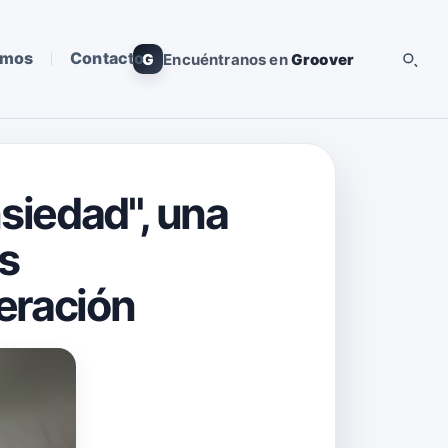
omos
Contacto
G
Encuéntranos en
Groover
nsiedad", una
s
eración