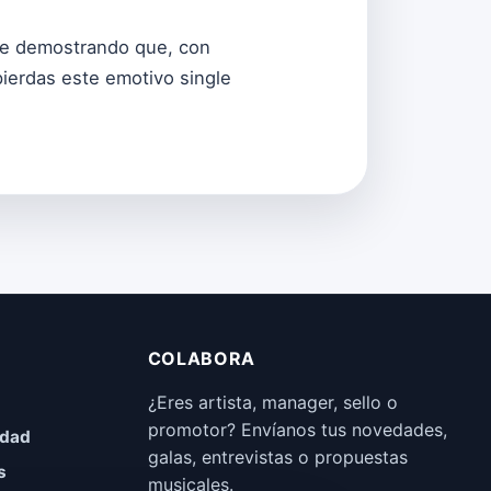
gue demostrando que, con
pierdas este emotivo single
COLABORA
¿Eres artista, manager, sello o
promotor? Envíanos tus novedades,
idad
galas, entrevistas o propuestas
s
musicales.