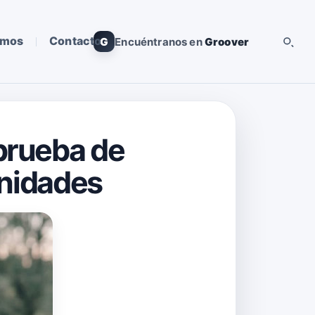
omos
Contacto
G
Encuéntranos en
Groover
prueba de
unidades