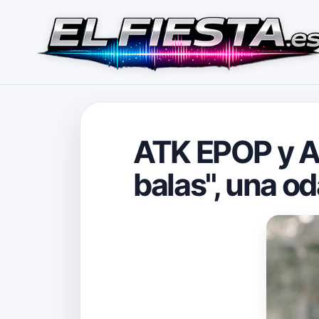
ATK EPOP y A
balas", una o