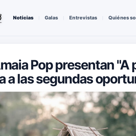
Noticias
Galas
Entrevistas
Quiénes s
maia Pop presentan "A 
da a las segundas oport