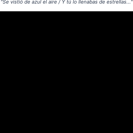
"Se vistió de azul el aire / Y tú lo llenabas de estrellas..."