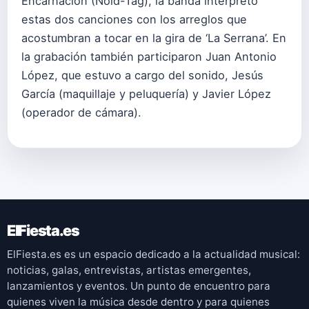
Encarnación (Noid-Tag), la banda interpretó
estas dos canciones con los arreglos que
acostumbran a tocar en la gira de ‘La Serrana’. En
la grabación también participaron Juan Antonio
López, que estuvo a cargo del sonido, Jesús
García (maquillaje y peluquería) y Javier López
(operador de cámara).
ElFiesta.es
ElFiesta.es es un espacio dedicado a la actualidad musical:
noticias, galas, entrevistas, artistas emergentes,
lanzamientos y eventos. Un punto de encuentro para
quienes viven la música desde dentro y para quienes