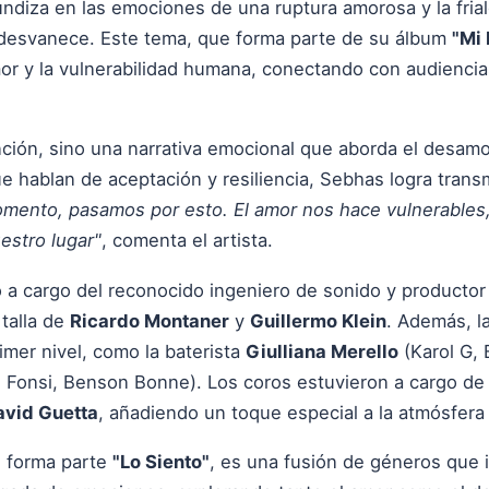
ndiza en las emociones de una ruptura amorosa y la fria
 desvanece. Este tema, que forma parte de su álbum
"Mi 
mor y la vulnerabilidad humana, conectando con audiencia
ción, sino una narrativa emocional que aborda el desam
e hablan de aceptación y resiliencia, Sebhas logra trans
mento, pasamos por esto. El amor nos hace vulnerables
estro lugar"
, comenta el artista.
 a cargo del reconocido ingeniero de sonido y productor
 talla de
Ricardo Montaner
y
Guillermo Klein
. Además, l
imer nivel, como la baterista
Giulliana Merello
(Karol G, B
 Fonsi, Benson Bonne). Los coros estuvieron a cargo de
avid Guetta
, añadiendo un toque especial a la atmósfera
al forma parte
"Lo Siento"
, es una fusión de géneros que 