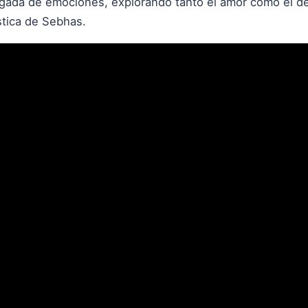
rgada de emociones, explorando tanto el amor como el d
ística de Sebhas.