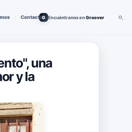
omos
Contacto
G
Encuéntranos en
Groover
ento", una
or y la