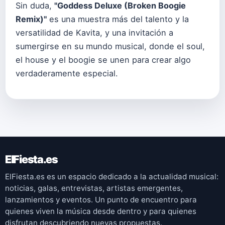
Sin duda,
"
Goddess Deluxe (Broken Boogie
Remix)
"
es una muestra más del talento y la
versatilidad de Kavita, y una invitación a
sumergirse en su mundo musical, donde el soul,
el house y el boogie se unen para crear algo
verdaderamente especial.
ElFiesta.es
ElFiesta.es es un espacio dedicado a la actualidad musical:
noticias, galas, entrevistas, artistas emergentes,
lanzamientos y eventos. Un punto de encuentro para
quienes viven la música desde dentro y para quienes
disfrutan descubriendo nuevas propuestas.