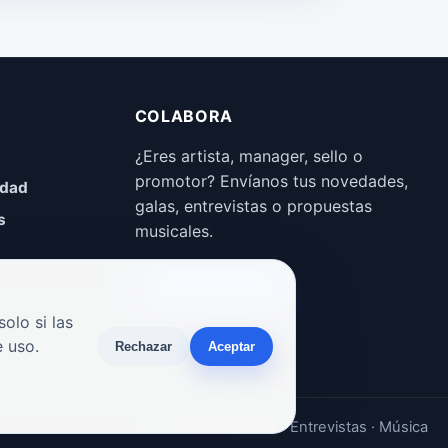
COLABORA
¿Eres artista, manager, sello o
promotor? Envíanos tus novedades,
idad
galas, entrevistas o propuestas
s
musicales.
Enviar propuesta
olo si las
 uso.
Rechazar
Aceptar
Noticias · Galas · Entrevistas · Música