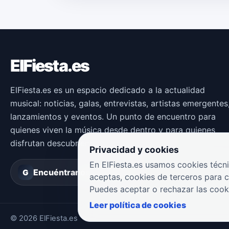
ElFiesta.es
ElFiesta.es es un espacio dedicado a la actualidad
musical: noticias, galas, entrevistas, artistas emergentes
lanzamientos y eventos. Un punto de encuentro para
quienes viven la música desde dentro y para quienes
disfrutan descubriendo nuevas propuestas.
Privacidad y cookies
En ElFiesta.es usamos cookies técni
Encuéntranos en
Groover
G
aceptas, cookies de terceros para 
Puedes aceptar o rechazar las cook
Leer política de cookies
© 2026 ElFiesta.es