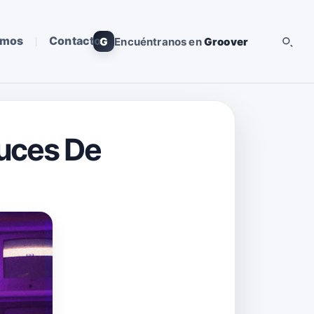
omos
Contacto
G
Encuéntranos en
Groover
Luces De