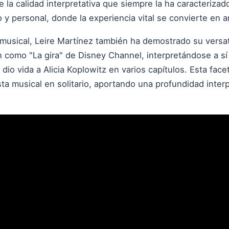
 la calidad interpretativa que siempre la ha caracterizad
o y personal, donde la experiencia vital se convierte en a
 musical, Leire Martínez también ha demostrado su versat
 como "La gira" de Disney Channel, interpretándose a sí 
o vida a Alicia Koplowitz en varios capítulos. Esta faceta
a musical en solitario, aportando una profundidad interp