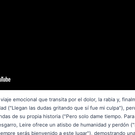
aje emocional que transita por el dolor, la rabia y, finalm
dad ("Llegan las dudas gritando que sí fue mi culpa"), pe
endas de su propia historia ("Pero solo dame tiempo. Par
desgarro, Leire ofrece un atisbo de humanidad y perdón 
siempre serás bienvenido a este lugar"), demostrando u