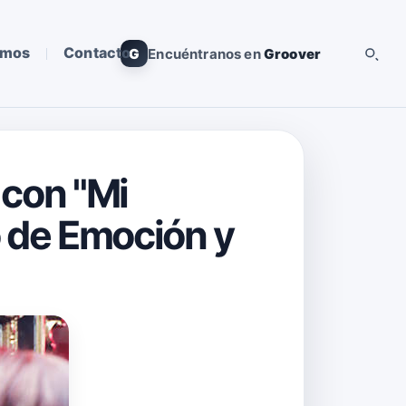
omos
Contacto
G
Encuéntranos en
Groover
 con "Mi
 de Emoción y