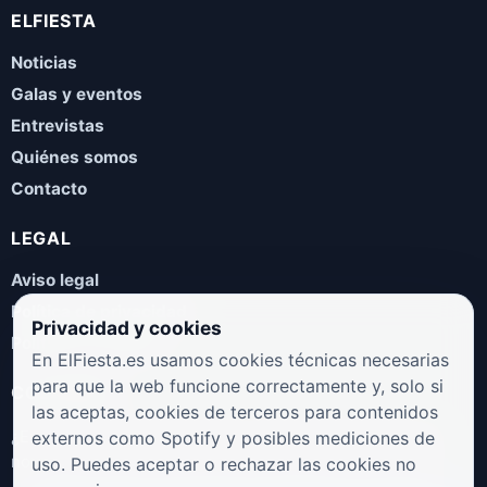
ELFIESTA
Noticias
Galas y eventos
Entrevistas
Quiénes somos
Contacto
LEGAL
Aviso legal
Política de privacidad
Privacidad y cookies
Política de cookies
En ElFiesta.es usamos cookies técnicas necesarias
para que la web funcione correctamente y, solo si
COLABORA
las aceptas, cookies de terceros para contenidos
¿Eres artista, manager, sello o promotor? Envíanos tus
externos como Spotify y posibles mediciones de
novedades, galas, entrevistas o propuestas musicales.
uso. Puedes aceptar o rechazar las cookies no