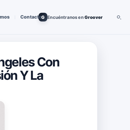
omos
Contacto
G
Encuéntranos en
Groover
Ángeles Con
ión Y La