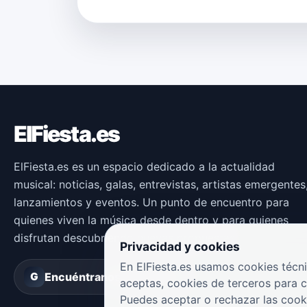
ElFiesta.es
ElFiesta.es es un espacio dedicado a la actualidad
musical: noticias, galas, entrevistas, artistas emergentes
lanzamientos y eventos. Un punto de encuentro para
quienes viven la música desde dentro y para quienes
disfrutan descubriendo nuevas propuestas.
Privacidad y cookies
En ElFiesta.es usamos cookies técni
Encuéntranos en
Groover
G
aceptas, cookies de terceros para 
Puedes aceptar o rechazar las cook