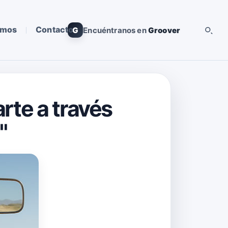
omos
Contacto
G
Encuéntranos en
Groover
rte a través
"