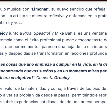
tulo musical con “
Limonar
”, su nuevo sencillo que refleja
ción. La artista se muestra reflexiva y enfocada en la grat
tarra y voz.
eicy
junto a
Rios
,
Speadlof
y
Mike Bahía
, es una ventana 
ontempla cómo el éxito profesional puede desconectarte 
sos, que por momentos parecen una hoja de su diario pers
das y despedidas se transformaron en lecciones profundas
as cosas que uno empieza a cumplir en la vida, en la q
 encontrando nuevos sueños y en un momento miras para 
 era el objetivo?’’
Comenta
Greeicy.
 el valor de la maternidad y cómo, a través de los ojos de
o a ver su propia vida desde la pausa, permitiéndole reor
scubrir experiencias cotidianas desde una nueva perspec