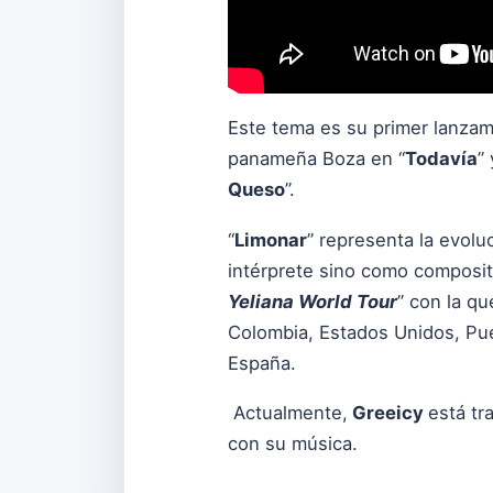
Este tema es su primer lanzami
panameña
Boza
en “
Todavía
”
Queso
”.
“
Limonar
” representa la evolu
intérprete sino como composito
Yeliana World Tour
” con la q
Colombia, Estados Unidos, Puer
España.
Actualmente,
Greeicy
está tr
con su música.