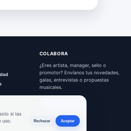
COLABORA
¿Eres artista, manager, sello o
promotor? Envíanos tus novedades,
idad
galas, entrevistas o propuestas
s
musicales.
Enviar propuesta
olo si las
 uso.
Rechazar
Aceptar