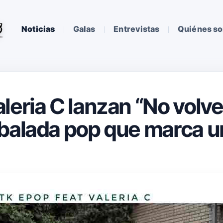
Noticias
Galas
Entrevistas
Quiénes s
eria C lanzan “No volveré
balada pop que marca u