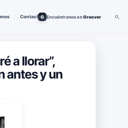
omos
Contacto
G
Encuéntranos en
Groover
 a llorar”,
n antes y un