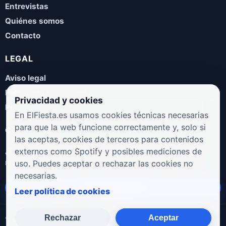
Entrevistas
Quiénes somos
Contacto
LEGAL
Aviso legal
Política de privacidad
Privacidad y cookies
Política de cookies
En ElFiesta.es usamos cookies técnicas necesarias
para que la web funcione correctamente y, solo si
COLABORA
las aceptas, cookies de terceros para contenidos
¿Eres artista, manager, sello o promotor? Envíanos tus
externos como Spotify y posibles mediciones de
novedades, galas, entrevistas o propuestas musicales.
uso. Puedes aceptar o rechazar las cookies no
necesarias.
Enviar propuesta
Leer política de cookies
Rechazar
Aceptar
© 2026 ElFiesta.es
Noticias · Galas · Entrevistas · Música