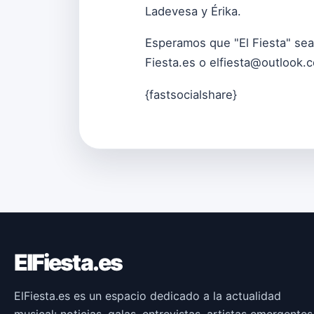
Ladevesa y Érika.
Esperamos que "El Fiesta" sea
Fiesta.es o
elfiesta@outlook.
{fastsocialshare}
ElFiesta.es
ElFiesta.es es un espacio dedicado a la actualidad