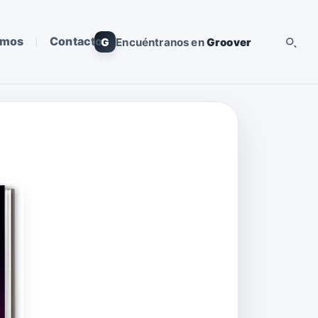
omos
Contacto
G
Encuéntranos en
Groover