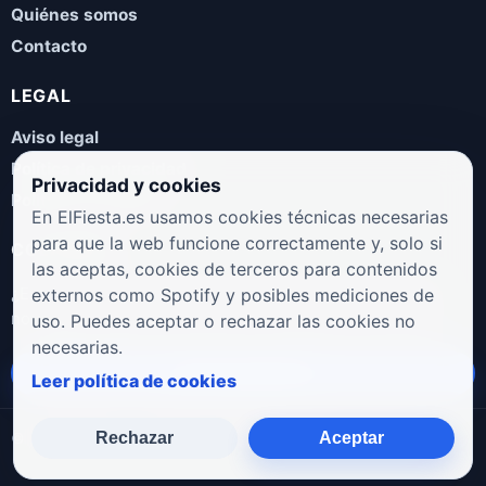
Quiénes somos
Contacto
LEGAL
Aviso legal
Política de privacidad
Privacidad y cookies
Política de cookies
En ElFiesta.es usamos cookies técnicas necesarias
para que la web funcione correctamente y, solo si
COLABORA
las aceptas, cookies de terceros para contenidos
¿Eres artista, manager, sello o promotor? Envíanos tus
externos como Spotify y posibles mediciones de
novedades, galas, entrevistas o propuestas musicales.
uso. Puedes aceptar o rechazar las cookies no
necesarias.
Enviar propuesta
Leer política de cookies
Rechazar
Aceptar
© 2026 ElFiesta.es
Noticias · Galas · Entrevistas · Música