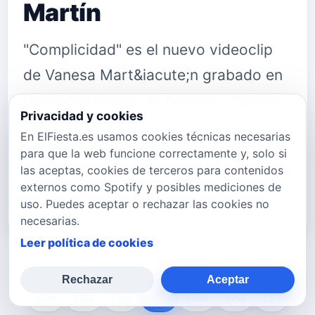
Martín
"Complicidad" es el nuevo videoclip
de Vanesa Mart&iacute;n grabado en
Bardenas Reales de Navarra. Puedes
Privacidad y cookies
comprar "Complicidad" en este link de
En ElFiesta.es usamos cookies técnicas necesarias
Google Play, en este link de iTunes o
para que la web funcione correctamente y, solo si
las aceptas, cookies de terceros para contenidos
escucharlo en este link de Spotify o
externos como Spotify y posibles mediciones de
en este link de Deeze…
uso. Puedes aceptar o rechazar las cookies no
necesarias.
Leer política de cookies
Rechazar
Aceptar
765
766
767
768
769
770
771