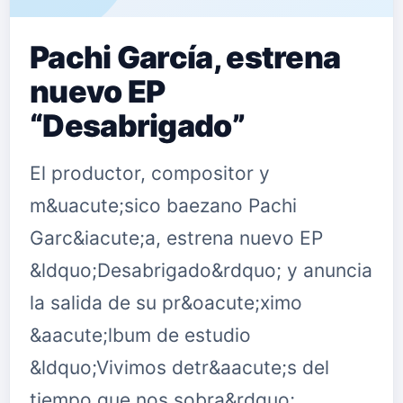
Pachi García, estrena
nuevo EP
“Desabrigado”
El productor, compositor y
m&uacute;sico baezano Pachi
Garc&iacute;a, estrena nuevo EP
&ldquo;Desabrigado&rdquo; y anuncia
la salida de su pr&oacute;ximo
&aacute;lbum de estudio
&ldquo;Vivimos detr&aacute;s del
tiempo que nos sobra&rdquo;. …