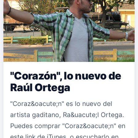
"Corazón", lo nuevo de
Raúl Ortega
"Coraz&oacute;n" es lo nuevo del
artista gaditano, Ra&uacute;l Ortega.
Puedes comprar "Coraz&oacute;n" en
este link de iTunes, o escucharlo en