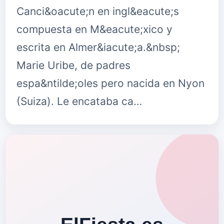
Canci&oacute;n en ingl&eacute;s
compuesta en M&eacute;xico y
escrita en Almer&iacute;a.&nbsp;
Marie Uribe, de padres
espa&ntilde;oles pero nacida en Nyon
(Suiza). Le encataba ca…