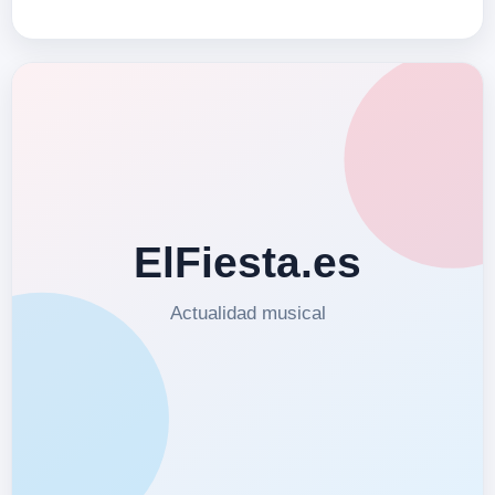
www.radiosvh.info Su Facebook
www.facebook.com/mixteensvh
Twitter/Instagram @mixteens…