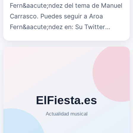
Fern&aacute;ndez del tema de Manuel
Carrasco. Puedes seguir a Aroa
Fern&aacute;ndez en: Su Twitter
@AroafernandezORSu Facebook
AroaFernandezoficialSu Instagram
@aroaferor {fastsoc…