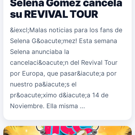
Selena Gomez cancela
su REVIVAL TOUR
&iexcl;Malas noticias para los fans de
Selena G&oacute;mez! Esta semana
Selena anunciaba la
cancelaci&oacute;n del Revival Tour
por Europa, que pasar&iacute;a por
nuestro pa&iacute;s el
pr&oacute;ximo d&iacute;a 14 de
Noviembre. Ella misma …