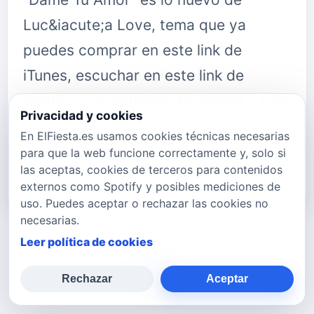
Luc&iacute;a Love, tema que ya
puedes comprar en este link de
iTunes, escuchar en este link de
Spotify o en este link de Deezer. Lucia
Privacidad y cookies
De Gomar, m&aacute;s conocida
En ElFiesta.es usamos cookies técnicas necesarias
como Luc&iacute;a Love, es una joven
para que la web funcione correctamente y, solo si
las aceptas, cookies de terceros para contenidos
artista …
externos como Spotify y posibles mediciones de
uso. Puedes aceptar o rechazar las cookies no
necesarias.
Leer política de cookies
772
773
774
775
776
777
778
Rechazar
Aceptar