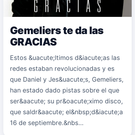
Gemeliers te da las
GRACIAS
Estos &uacute;ltimos d&iacute;as las
redes estaban revolucionadas y es
que Daniel y Jes&uacute;s, Gemeliers,
han estado dado pistas sobre el que
ser&aacute; su pr&oacute;ximo disco,
que saldr&aacute; el&nbsp;d&iacute;a
16 de septiembre.&nbs…