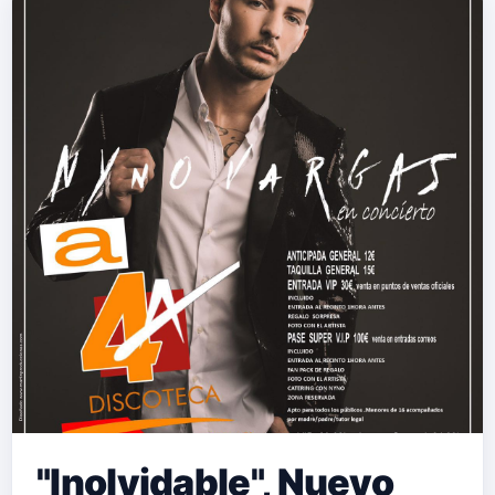
C&aacute;diz,&nbsp; empez&oa…
"Inolvidable", Nuevo