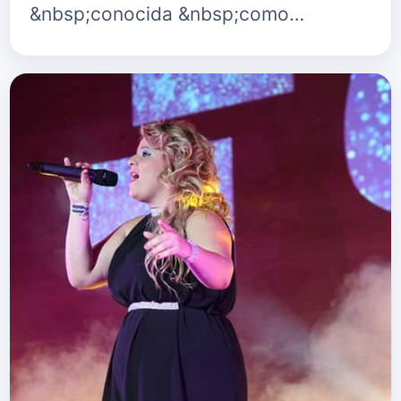
&nbsp;conocida &nbsp;como
&nbsp;&ldquo;Sheila
&nbsp;King&rdquo;es &nbsp;una
&nbsp;cantante&shy; Compos…