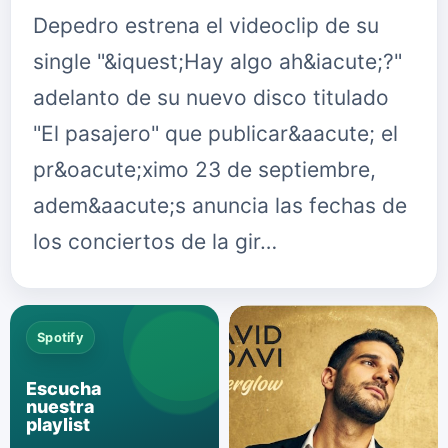
Depedro estrena el videoclip de su
single "&iquest;Hay algo ah&iacute;?"
adelanto de su nuevo disco titulado
"El pasajero" que publicar&aacute; el
pr&oacute;ximo 23 de septiembre,
adem&aacute;s anuncia las fechas de
los conciertos de la gir…
Spotify
Escucha
nuestra
playlist