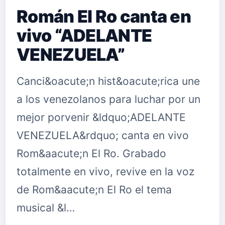
Román El Ro canta en
vivo “ADELANTE
VENEZUELA”
Canci&oacute;n hist&oacute;rica une
a los venezolanos para luchar por un
mejor porvenir &ldquo;ADELANTE
VENEZUELA&rdquo; canta en vivo
Rom&aacute;n El Ro. Grabado
totalmente en vivo, revive en la voz
de Rom&aacute;n El Ro el tema
musical &l…