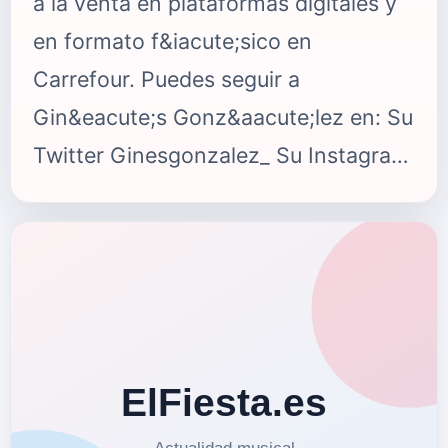
a la venta en plataformas digitales y
en formato f&iacute;sico en
Carrefour. Puedes seguir a
Gin&eacute;s Gonz&aacute;lez en: Su
Twitter Ginesgonzalez_ Su Instagram
ginesgonzalezoficial Su Facebook
Gines Gonz&aacute;lez Oficial
{fastsocialshare}