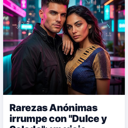
Carlos Almazán, Dabruk y Moisés
Herrera . Este lanzamiento forma
parte de su próximo EP "Sesenta y
Tres", que verá la luz a finales de
octubre de 2026. "Ella" es mucho
más que una canción: es una historia
íntima y desgarradora de super…
Rarezas Anónimas
irrumpe con "Dulce y