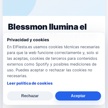
Blessmon Ilumina el
Escenario Musical con
Privacidad y cookies
su Nuevo Sencillo
En ElFiesta.es usamos cookies técnicas necesarias
"Dame La Luz"
para que la web funcione correctamente y, solo si
las aceptas, cookies de terceros para contenidos
externos como Spotify y posibles mediciones de
El talentoso artista español Blessmon
uso. Puedes aceptar o rechazar las cookies no
está de regreso en el escenario
necesarias.
Leer política de cookies
musical, y esta vez trae consigo un
nuevo sencillo que promete iluminar
Rechazar
Aceptar
los corazones de sus seguidores. Con