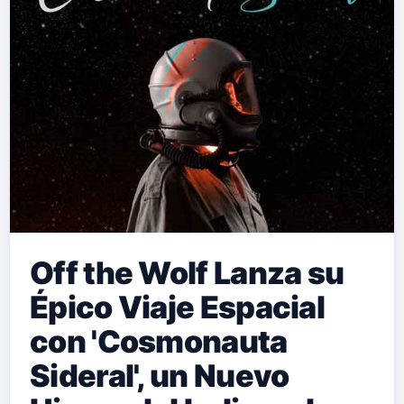
emocional y la resiliencia. La
profundidad lírica de la canción y la
voz conmovedoramente hermosa de
Gillott establecen una conexión
íntima con los oyentes. Ambienta…
Off the Wolf Lanza su
Épico Viaje Espacial
con 'Cosmonauta
Sideral', un Nuevo