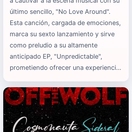
a cautivar a la escena musical con su
último sencillo, "No Love Around".
Esta canción, cargada de emociones,
marca su sexto lanzamiento y sirve
como preludio a su altamente
anticipado EP, "Unpredictable",
prometiendo ofrecer una experiencia
musical verdaderamente cautivadora.
En "No Love Around", Gillott explora
con maestría las complejidades del
amor y las relaciones, creando una
imagen vívida de la vulnerabilidad