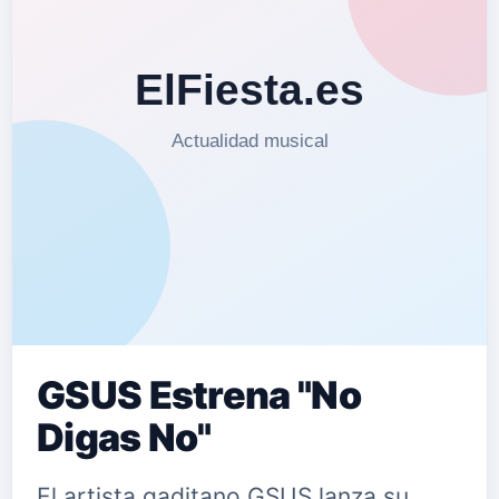
GSUS Estrena "No
Digas No"
El artista gaditano GSUS lanza su