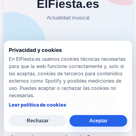
Privacidad y cookies
En ElFiesta.es usamos cookies técnicas necesarias
para que la web funcione correctamente y, solo si
las aceptas, cookies de terceros para contenidos
externos como Spotify y posibles mediciones de
"Bon Vent i Barca
uso. Puedes aceptar o rechazar las cookies no
necesarias.
Nova", el primer single
Leer política de cookies
del próximo disco de
Fermi
Rechazar
Aceptar