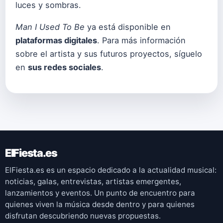
luces y sombras.
Man I Used To Be
ya está disponible en
plataformas digitales
. Para más información
sobre el artista y sus futuros proyectos, síguelo
en
sus redes sociales
.
ElFiesta.es
ElFiesta.es es un espacio dedicado a la actualidad musical:
noticias, galas, entrevistas, artistas emergentes,
lanzamientos y eventos. Un punto de encuentro para
quienes viven la música desde dentro y para quienes
disfrutan descubriendo nuevas propuestas.