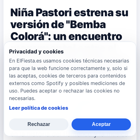
Niña Pastori estrena su
versión de "Bemba
Colorá": un encuentro
monumental entre el
Privacidad y cookies
flamenco y la salsa que
En ElFiesta.es usamos cookies técnicas necesarias
para que la web funcione correctamente y, solo si
celebra la herencia de
las aceptas, cookies de terceros para contenidos
Celia Cruz
externos como Spotify y posibles mediciones de
uso. Puedes aceptar o rechazar las cookies no
necesarias.
La legendaria artista gaditana Niña
Leer política de cookies
Pastori, una de las figuras más
gigantescas, respetadas e influyentes
Rechazar
Aceptar
en la historia del flamenco y la música