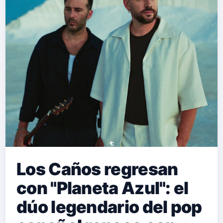
que acumula más de 300 millones de
visualizaciones en YouTube y 100
millones en streaming, El Suso
demuestra una vez más su capacidad
para conectar con el público a través
de la honestidad y el s…
Los Caños regresan
con "Planeta Azul": el
dúo legendario del pop