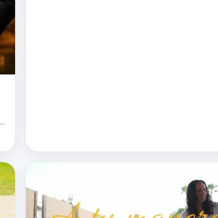
Funzo, referente de la "New Wave" del pop-rock urbano
España, han unido fuerzas en "Domingo De Playita". El 
a
ica