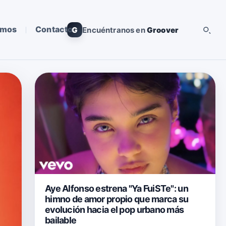
omos
Contacto
G
Encuéntranos en
Groover
Aye Alfonso estrena "Ya FuiSTe": un
himno de amor propio que marca su
evolución hacia el pop urbano más
bailable