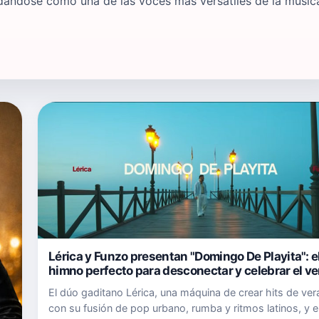
idándose como una de las voces más versátiles de la músic
Lérica y Funzo presentan "Domingo De Playita": e
himno perfecto para desconectar y celebrar el v
El dúo gaditano Lérica, una máquina de crear hits de ve
con su fusión de pop urbano, rumba y ritmos latinos, y el