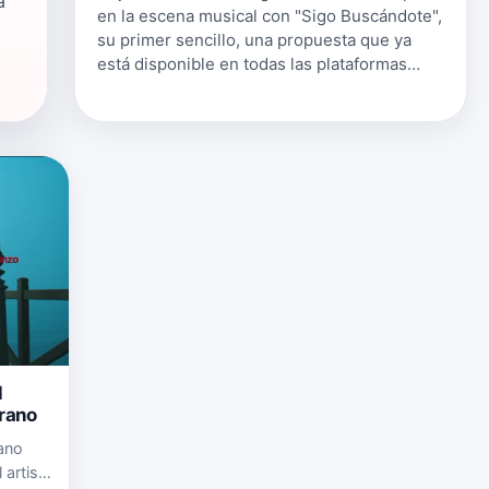
a
en la escena musical con "Sigo Buscándote",
su primer sencillo, una propuesta que ya
está disponible en todas las plataformas
digitales. El tema, que fusiona el pop-urbano
melódico con matices de R&…
l
erano
rano
 artista