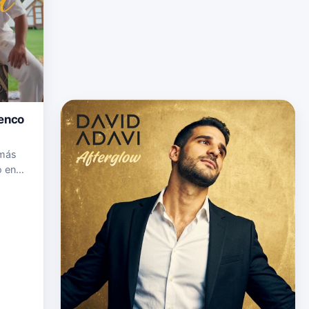
menco
 más
o en
, que
 una