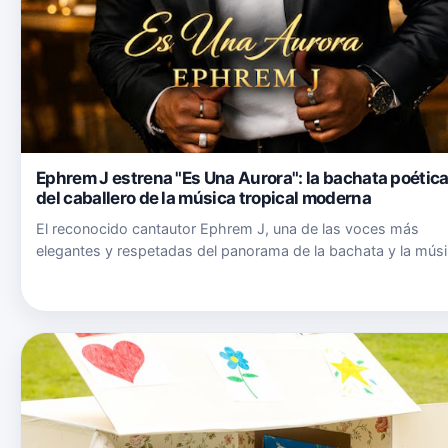
Ephrem J estrena "Es Una Aurora": la bachata poétic
del caballero de la música tropical moderna
El reconocido cantautor Ephrem J, una de las voces más
elegantes y respetadas del panorama de la bachata y la mús
tropical moderna, presenta su nuevo single "Es Una Aurora".
Disponible ya en todas las plataformas digitales, el tema es
un…