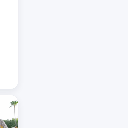
 en
tem…