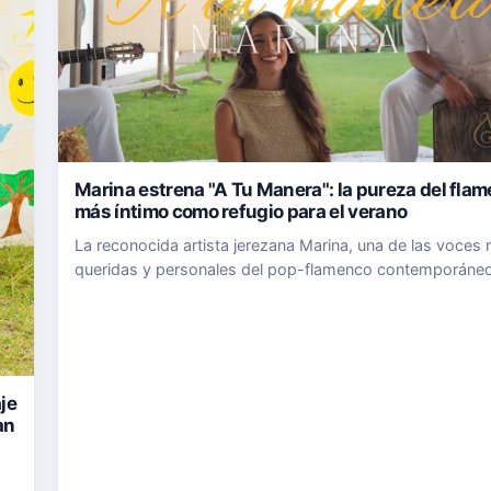
Marina estrena "A Tu Manera": la pureza del fla
más íntimo como refugio para el verano
La reconocida artista jerezana Marina, una de las voces
queridas y personales del pop-flamenco contemporáne
España, presenta su nuevo single "A Tu Manera". El tema
ya está disponible en todas las plataformas digitales, es
a…
je
an