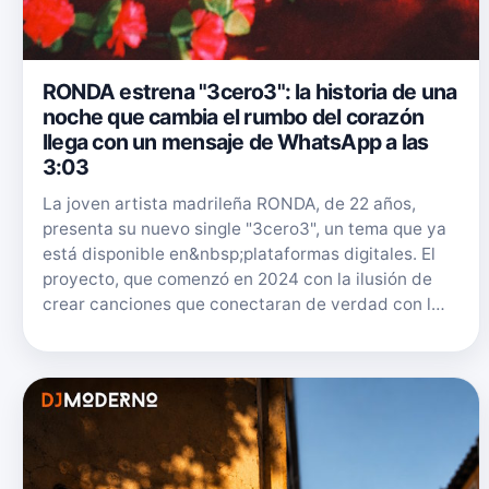
RONDA estrena "3cero3": la historia de una
noche que cambia el rumbo del corazón
llega con un mensaje de WhatsApp a las
3:03
La joven artista madrileña RONDA, de 22 años,
presenta su nuevo single "3cero3", un tema que ya
está disponible en&nbsp;plataformas digitales. El
proyecto, que comenzó en 2024 con la ilusión de
crear canciones que conectaran de verdad con l…