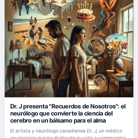
Dr. J presenta "Recuerdos de Nosotros": el
neurólogo que convierte la ciencia del
cerebro en un bálsamo para el alma
El artista y neurólogo canadiense Dr. J, un médico
en ejercicio que ha dedicado su vida a comprender