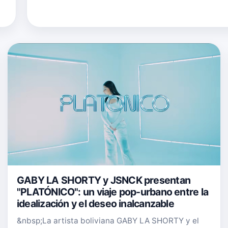
GABY LA SHORTY y JSNCK presentan
"PLATÓNICO": un viaje pop-urbano entre la
idealización y el deseo inalcanzable
&nbsp;La artista boliviana GABY LA SHORTY y el