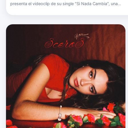
presenta el videoclip de su single "Si Nada Cambia", una
propuesta delicada y profunda que ya está disponible en el
canal oficial de YouTube de la artista. El tema, que se ha
conve…