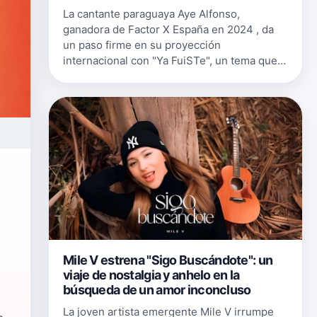
La cantante paraguaya Aye Alfonso,
ganadora de Factor X España en 2024 , da
un paso firme en su proyección
internacional con "Ya FuiSTe", un tema que
ya está disponible en todas las plataformas
digitales. La canción, que combina la
eleganci…
Mile V estrena "Sigo Buscándote": un
viaje de nostalgia y anhelo en la
búsqueda de un amor inconcluso
La joven artista emergente Mile V irrumpe