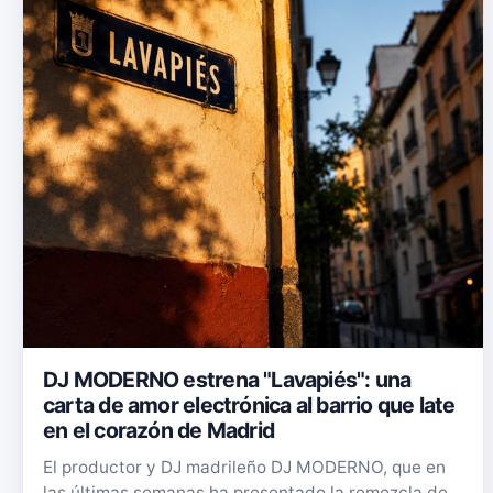
DJ MODERNO estrena "Lavapiés": una
carta de amor electrónica al barrio que late
en el corazón de Madrid
El productor y DJ madrileño DJ MODERNO, que en
las últimas semanas ha presentado la remezcla de