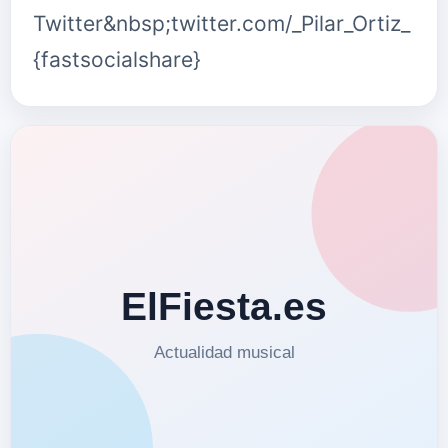
Twitter&nbsp;twitter.com/_Pilar_Ortiz_
{fastsocialshare}