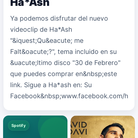
Ha*Ash
Ya podemos disfrutar del nuevo
videoclip de Ha*Ash
"&iquest;Qu&eacute; me
Falt&oacute;?", tema incluido en su
&uacute;ltimo disco "30 de Febrero"
que puedes comprar en&nbsp;este
link. Sigue a Ha*ash en: Su
Facebook&nbsp;www.facebook.com/haa
Spotify