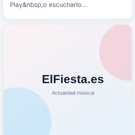
Play&nbsp;o escucharlo
en&nbsp;Spotify. Laura Lara cantante
y compositora ,naci&oacute; el 30 de
Noviembre del 1978 en Badalona,
Barcelona.…