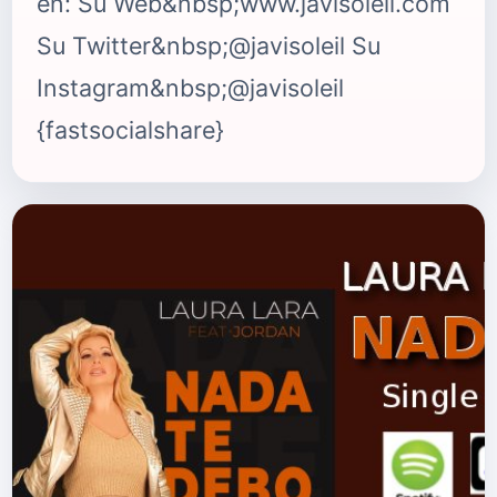
en: Su Web&nbsp;www.javisoleil.com
Su Twitter&nbsp;@javisoleil Su
Instagram&nbsp;@javisoleil
{fastsocialshare}