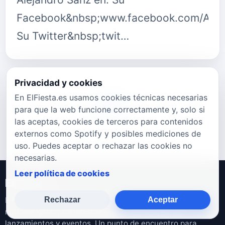
Facebook&nbsp;www.facebook.com/ASan
Su Twitter&nbsp;twit…
Privacidad y cookies
En ElFiesta.es usamos cookies técnicas necesarias
698
699
700
701
702
703
704
para que la web funcione correctamente y, solo si
las aceptas, cookies de terceros para contenidos
externos como Spotify y posibles mediciones de
uso. Puedes aceptar o rechazar las cookies no
necesarias.
Leer política de cookies
ElFiesta.es
ElFiesta.es es un espacio dedicado a la actualidad musical:
Rechazar
Aceptar
noticias, galas, entrevistas, artistas emergentes,
lanzamientos y eventos. Un punto de encuentro para