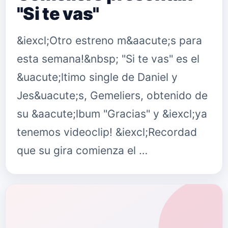
"Si te vas"
&iexcl;Otro estreno m&aacute;s para
esta semana!&nbsp; "Si te vas" es el
&uacute;ltimo single de Daniel y
Jes&uacute;s, Gemeliers, obtenido de
su &aacute;lbum "Gracias" y &iexcl;ya
tenemos videoclip! &iexcl;Recordad
que su gira comienza el …