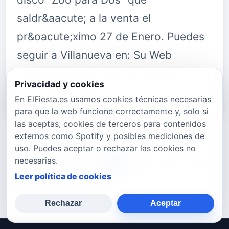
saldr&aacute; a la venta el
pr&oacute;ximo 27 de Enero. Puedes
seguir a Villanueva en: Su Web
villanuevaoficial.com Su Twitter
Privacidad y cookies
twitter.com…
En ElFiesta.es usamos cookies técnicas necesarias
para que la web funcione correctamente y, solo si
las aceptas, cookies de terceros para contenidos
externos como Spotify y posibles mediciones de
uso. Puedes aceptar o rechazar las cookies no
necesarias.
752
753
754
755
756
757
758
Leer política de cookies
Rechazar
Aceptar