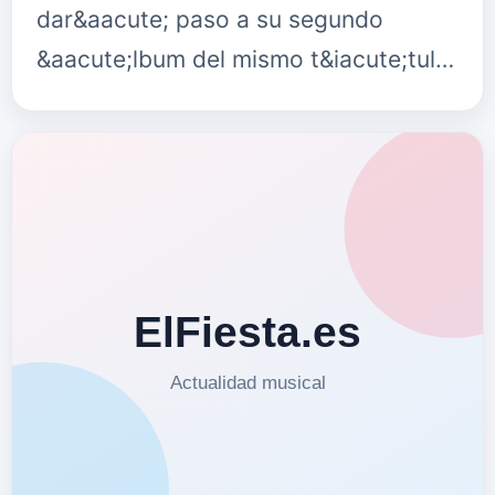
dar&aacute; paso a su segundo
&aacute;lbum del mismo t&iacute;tulo
que saldr&aacute; a la venta el
pr&oacute;ximo 3 de febrero en
formato f&iacute;si…