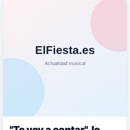
"Te voy a contar", lo