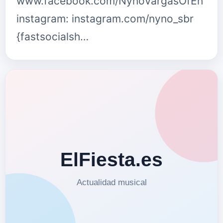
www.facebook.com/NynoVargasOfEn
instagram: instagram.com/nyno_sbr
{fastsocialsh…