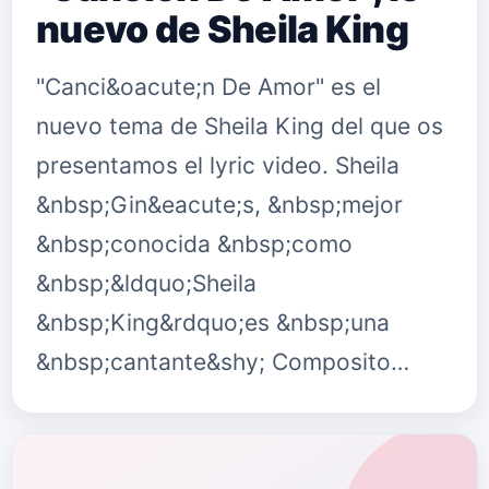
nuevo de Sheila King
"Canci&oacute;n De Amor" es el
nuevo tema de Sheila King del que os
presentamos el lyric video. Sheila
&nbsp;Gin&eacute;s, &nbsp;mejor
&nbsp;conocida &nbsp;como
&nbsp;&ldquo;Sheila
&nbsp;King&rdquo;es &nbsp;una
&nbsp;cantante&shy; Composito…