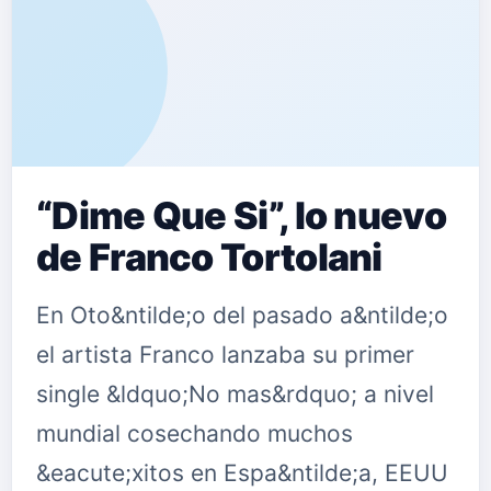
“Dime Que Si”, lo nuevo
de Franco Tortolani
En Oto&ntilde;o del pasado a&ntilde;o
el artista Franco lanzaba su primer
single &ldquo;No mas&rdquo; a nivel
mundial cosechando muchos
&eacute;xitos en Espa&ntilde;a, EEUU