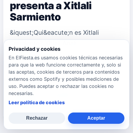
presenta a Xitlali
Sarmiento
&iquest;Qui&eacute;n es Xitlali
Sarmiento? Xitlali Anali
Privacidad y cookies
Rodr&iacute;guez Sarmiento vino al
En ElFiesta.es usamos cookies técnicas necesarias
mundo el 27 de noviembre de 1992 en
para que la web funcione correctamente y, solo si
las aceptas, cookies de terceros para contenidos
la ciudad de Durango, Durango. Hija
externos como Spotify y posibles mediciones de
del se&ntilde;or Conrado y la
uso. Puedes aceptar o rechazar las cookies no
necesarias.
se&ntilde;ora Mar&iacute;a. Desde
Leer política de cookies
peque&ntilde…
Rechazar
Aceptar