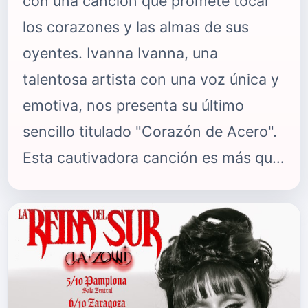
con una canción que promete tocar
los corazones y las almas de sus
oyentes. Ivanna Ivanna, una
talentosa artista con una voz única y
emotiva, nos presenta su último
sencillo titulado "Corazón de Acero".
Esta cautivadora canción es más que
solo música; es una expresión de la
fortaleza interior que todos
necesitamos para enfrentar los
desafíos de la vida. El corazón de
"Corazón de Acero" reside en su