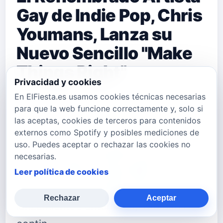
Gay de Indie Pop, Chris
Youmans, Lanza su
Nuevo Sencillo "Make
Things Right"
Privacidad y cookies
En ElFiesta.es usamos cookies técnicas necesarias
El destacado artista gay de indie pop,
para que la web funcione correctamente y, solo si
Chris Youmans, está listo para
las aceptas, cookies de terceros para contenidos
externos como Spotify y posibles mediciones de
cautivar corazones una vez más con
uso. Puedes aceptar o rechazar las cookies no
su altamente anticipado quinto
necesarias.
sencillo, "Make Things Right".
Leer política de cookies
Sumándose al notable éxito de sus
Rechazar
Aceptar
lanzamientos anteriores, Youmans