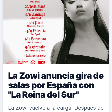
conmovedor coro, donde Ivanna
Ivanna canta con pasión: "Me
hubieran avisado, me habrían
regalado un corazón de acero que no
me haga sentir. Me hubieran avisado,
me habrían regalado u…
La Zowi anuncia gira de
salas por España con
"La Reina del Sur"
La Zowi vuelve a la carga. Después de