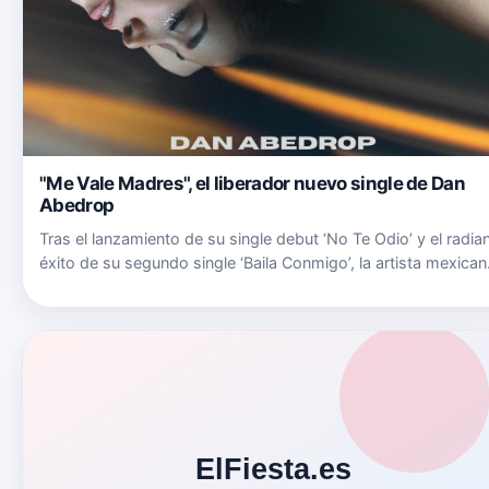
"Me Vale Madres", el liberador nuevo single de Dan
Abedrop
Tras el lanzamiento de su single debut ‘No Te Odio’ y el radia
éxito de su segundo single ‘Baila Conmigo’, la artista mexican
Dan Abedrop lanza este viernes 8 de Julio su tercer tema: ‘M
Vale Madres’. El tema, producido por MercaderLab…