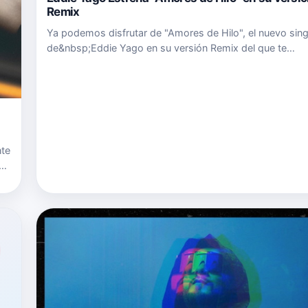
Remix
Ya podemos disfrutar de "Amores de Hilo", el nuevo sing
de&nbsp;Eddie Yago en su versión Remix del que te
presentamos el videoclip. Puedes escuchar "Amores de 
en este enlace Multiplataforma. Sigue a Eddie Yago En s
Twitter twitter.…
nte
a
e