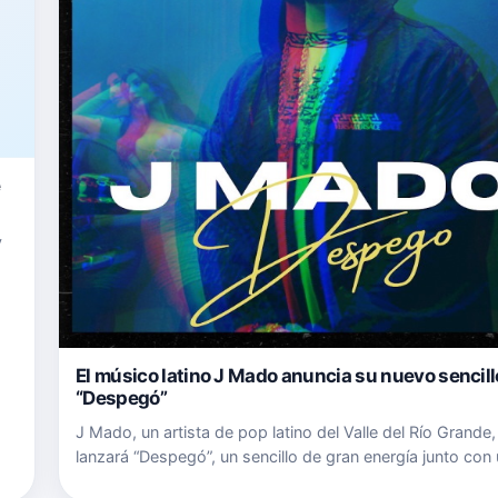
e
y
con
El músico latino J Mado anuncia su nuevo sencill
“Despegó”
J Mado, un artista de pop latino del Valle del Río Grande
lanzará “Despegó”, un sencillo de gran energía junto con
vídeo que lo acompaña. La música y los vídeos de J Ma