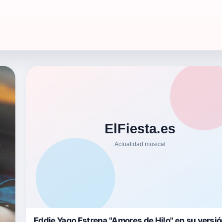
Eddie Yago Estrena "Amores de Hilo" en su versi