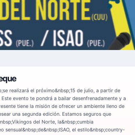
teque
se realizará el próximo&nbsp;15 de julio, a partir de
 Este evento te pondrá a bailar desenfrenadamente y a
presente tiene la misión de ofrecer un ambiente lleno de
desear una segunda edición. Estamos seguros que
nbsp;Vikingos del Norte, la&nbsp;cumbia
o sensual&nbsp;de&nbsp;ISAO, el estilo&nbsp;country-