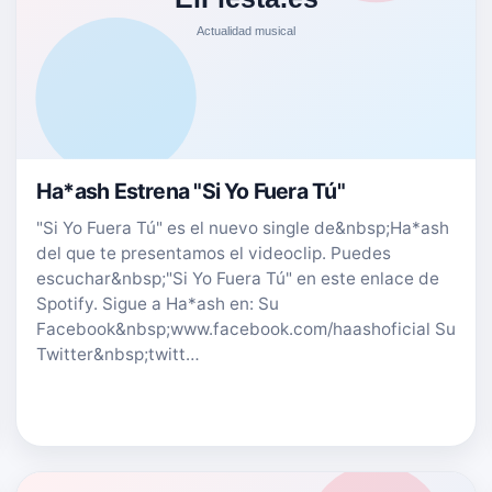
Ha*ash Estrena "Si Yo Fuera Tú"
"Si Yo Fuera Tú" es el nuevo single de&nbsp;Ha*ash
del que te presentamos el videoclip. Puedes
escuchar&nbsp;"Si Yo Fuera Tú" en este enlace de
Spotify. Sigue a Ha*ash en: Su
Facebook&nbsp;www.facebook.com/haashoficial Su
Twitter&nbsp;twitt…