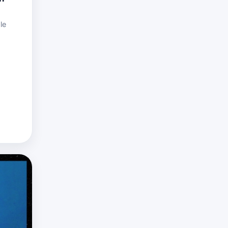
le
Hilo"
u