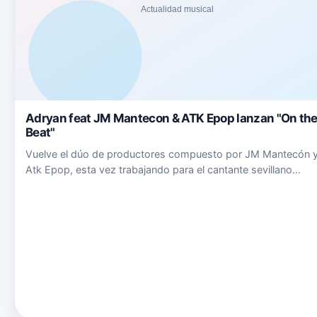
Adryan feat JM Mantecon & ATK Epop lanzan "On th
Beat"
Vuelve el dúo de productores compuesto por JM Mantecón 
Atk Epop, esta vez trabajando para el cantante sevillano
ADRYAN, nos traen un tema cargado de resonancias funky, 
un sonido fresco y bailable, con una inspirada letra que da
visibi…