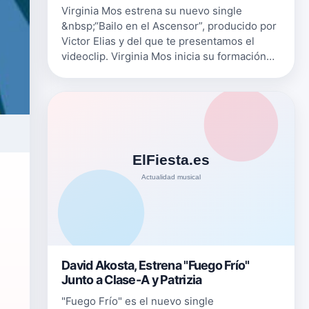
Virginia Mos estrena su nuevo single
&nbsp;“Bailo en el Ascensor”, producido por
Victor Elias y del que te presentamos el
videoclip. Virginia Mos inicia su formación
musical a los 8 años a cargo de su madre,
Isabel García, profesora de g…
David Akosta, Estrena "Fuego Frío"
Junto a Clase-A y Patrizia
"Fuego Frío" es el nuevo single