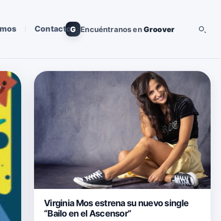
omos
Contacto
G
Encuéntranos en
Groover
Virginia Mos estrena su nuevo single
“Bailo en el Ascensor”