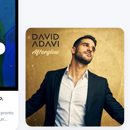
o,
, pronto
 un
do, que