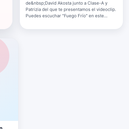
de&nbsp;David Akosta junto a Clase-A y
Patrizia del que te presentamos el videoclip.
Puedes escuchar "Fuego Frío" en este
enlace de Spotify. Sigue a David Akosta en
su Instagram
www.instagram.com/davidakosta_…
ón