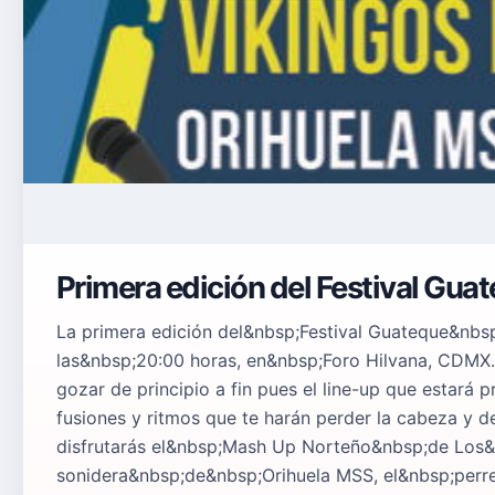
Primera edición del Festival Gua
La primera edición del&nbsp;Festival Guateque&nbsp;
las&nbsp;20:00 horas, en&nbsp;Foro Hilvana, CDMX.
gozar de principio a fin pues el line-up que estará 
fusiones y ritmos que te harán perder la cabeza y 
disfrutarás el&nbsp;Mash Up Norteño&nbsp;de Los&
sonidera&nbsp;de&nbsp;Orihuela MSS, el&nbsp;perre