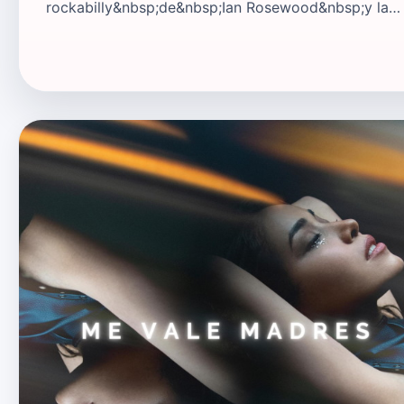
rockabilly&nbsp;de&nbsp;Ian Rosewood&nbsp;y la…