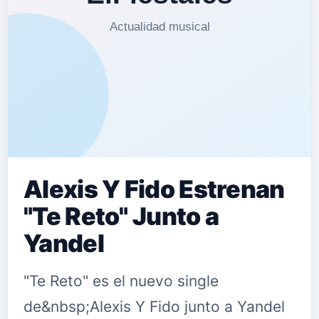
Puerto”, cambia de ubicación, es
decir, se realizará en el “El Gran
Teatro de Huelva”, el 24 de Junio, a
20:00h. Rocío Ojuelos ha publicado …
Alexis Y Fido Estrenan
"Te Reto" Junto a
Yandel
"Te Reto" es el nuevo single
de&nbsp;Alexis Y Fido junto a Yandel