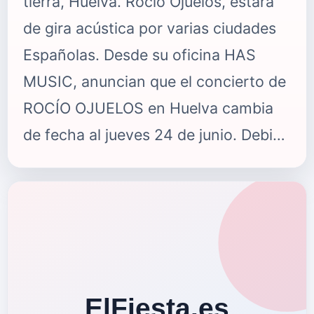
tierra, Huelva. Rocío Ojuelos, estará
de gira acústica por varias ciudades
Españolas. Desde su oficina HAS
MUSIC, anuncian que el concierto de
ROCÍO OJUELOS en Huelva cambia
de fecha al jueves 24 de junio. Debido
a la demanda de entradas y para dar
un gran cierre a la “Gira presentación
de Rocío Ojuelos”, cambiamos de
recinto para ampliar aforo. El
concierto previsto para el sábado 29
de Mayo en “Las Cocheras del