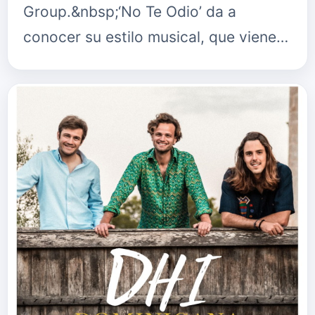
Group.&nbsp;‘No Te Odio’ da a
conocer su estilo musical, que viene
marcado por una mezcla de
influencias dentro de los géneros
latino y pop. Con sonid…