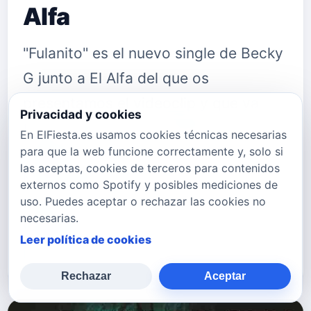
Alfa
"Fulanito" es el nuevo single de Becky
G junto a El Alfa del que os
presentamos el videoclip y que ya
Privacidad y cookies
tienes disponible en Plataformas
En ElFiesta.es usamos cookies técnicas necesarias
para que la web funcione correctamente y, solo si
Digitales en este enlace
las aceptas, cookies de terceros para contenidos
Multiplataforma. Puedes seguir a
externos como Spotify y posibles mediciones de
uso. Puedes aceptar o rechazar las cookies no
Becky G en: Su
necesarias.
Web&nbsp;iambeckyg.com Su
Leer política de cookies
Instag…
Rechazar
Aceptar