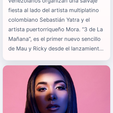
venezolanos organizan una salvaje
fiesta al lado del artista multiplatino
colombiano Sebastián Yatra y el
artista puertorriqueño Mora. “3 de La
Mañana”, es el primer nuevo sencillo
de Mau y Ricky desde el lanzamiento
de su último álbum “rifresh” el año
pasado, el cual ha recibido millones
de reproducciones en todo el mundo.
Para este tema los hermanos se
reencuentran con Sebastián Yatra,
con quien colaboraron en el pasado