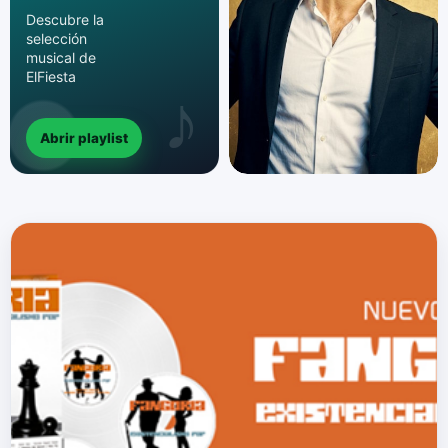
Descubre la
selección
musical de
ElFiesta
Abrir playlist