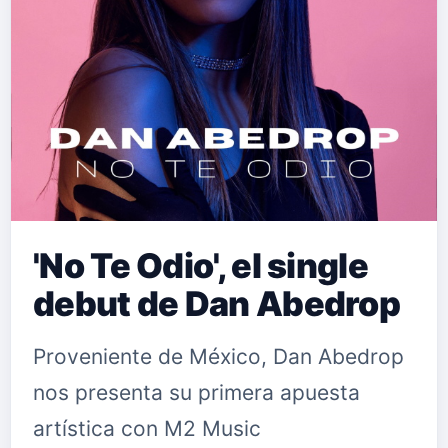
en el exitoso 4 veces Diamante “Ya
No Tiene Novio”. También suman al
equipo al talentoso artista y
compositor puert…
'No Te Odio', el single
debut de Dan Abedrop
Proveniente de México, Dan Abedrop
nos presenta su primera apuesta
artística con M2 Music