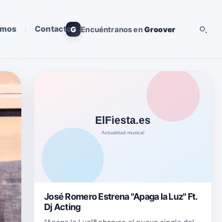
omos
Contacto
G
Encuéntranos en
Groover
José Romero Estrena "Apaga la Luz" Ft.
Dj Acting