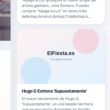
"Apaga la Luz"&nbsp;es el nuevo single del
artista gaditano, José Romero. Puedes
comprar "Apaga la Luz" en estos links
de&nbsp;Amazon,&nbsp;Tidal&nbsp;o
escucharlo
en&nbsp;Deezer&nbsp;y&nbsp;Spotify
Puedes seguir a José Romero en: Su
Twitte…
Hugo G Estrena ‘Supuestamente’
El nuevo lanzamiento de Hugo G,
‘Supuestamente’, es una balada ranchera
que se encuentra disponible en Spotify