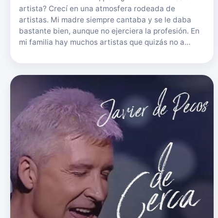
artista? Crecí en una atmosfera rodeada de
artistas. Mi madre siempre cantaba y se le daba
bastante bien, aunque no ejerciera la profesión. En
mi familia hay muchos artistas que quizás no a…