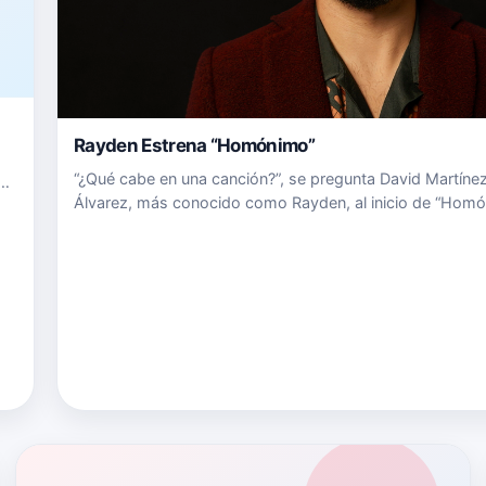
Rayden Estrena “Homónimo”
“¿Qué cabe en una canción?”, se pregunta David Martíne
en
Álvarez, más conocido como Rayden, al inicio de “Homo
su sexto disco de estudio. Una jodida pregunta a la que 
siguen una retahíla de respuestas que solo al artista ma