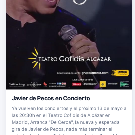
Javier de Pecos en Concierto
Ya vuelven los conciertos y el próximo 13 de mayo a
las 20:30h en el Teatro Cofidis de Alcázar en
Madrid, Arranca "De Cerca", la nueva y esperada
gira de Javier de Pecos, nada más terminar el