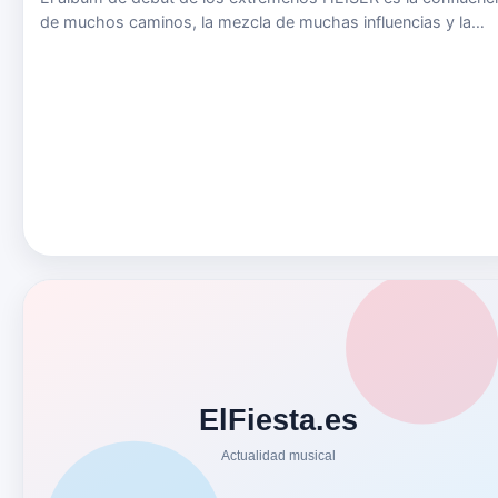
de muchos caminos, la mezcla de muchas influencias y la
necesidad de rebelarse ante lo establecido. HEISER surge en
Badajoz en el 2019 tras la unión de músicos con larga
trayector…