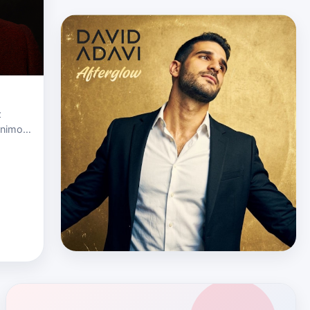
z
́nimo”,
le
dr…