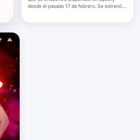
desde el pasado 17 de febrero. Se estrenó
también con un videolyric con el que no nos
podremos perder ni una sola letra
romántica…