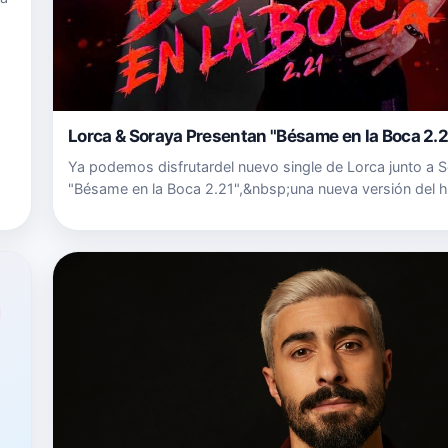
Lorca & Soraya Presentan "Bésame en la Boca 2.2
Ya podemos disfrutardel nuevo single de Lorca junto a S
"Bésame en la Boca 2.21",&nbsp;una nueva versión del h
Lorca para celebrar sus 20 años que viene acompañado
espectacular videoclip dirigido por&nbsp;Salva Musté. 