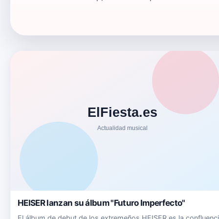
HEISER lanzan su álbum "Futuro Imperfecto"
El álbum de debut de los extremeños HEISER es la confluenc