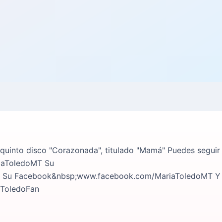
u quinto disco "Corazonada", titulado "Mamá" Puedes seguir
riaToledoMT Su
t Su Facebook&nbsp;www.facebook.com/MariaToledoMT Y
aToledoFan