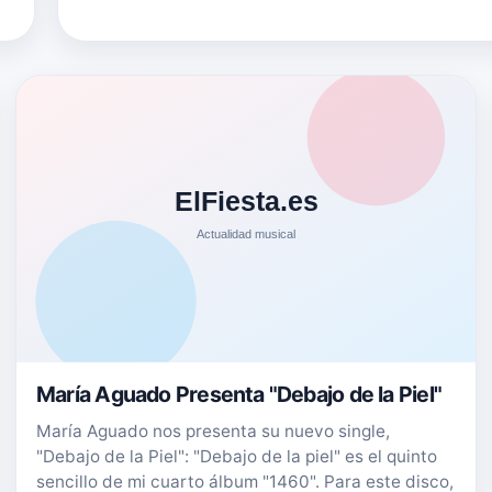
un castingde lujo con internacionales como Jane Seymou
vu…
Denise Richardso…
María Aguado Presenta "Debajo de la Piel"
María Aguado nos presenta su nuevo single,
"Debajo de la Piel": "Debajo de la piel" es el quinto
sencillo de mi cuarto álbum "1460". Para este disco,