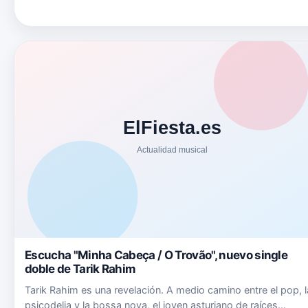
familia y esta vez, queremos hacerlo de la mano de nuestro
am…
Escucha "Minha Cabeça / O Trovão", nuevo single
doble de Tarik Rahim
Tarik Rahim es una revelación. A medio camino entre el pop, l
psicodelia y la bossa nova, el joven asturiano de raíces