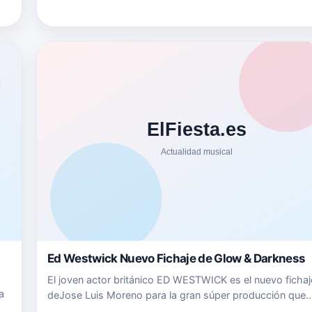
la pandemia, se ajusta perfectamente al momento en el 
Ed Westwick Nuevo Fichaje de Glow & Darkness
El joven actor británico ED WESTWICK es el nuevo fichaj
a
deJose Luis Moreno para la gran súper producción que
estárodando, la serie GLOW &amp; DARKNESS, se suma 