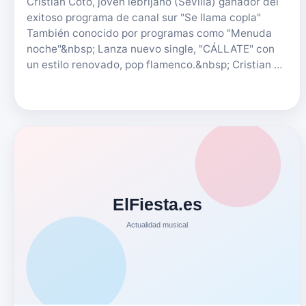
Cristian Coto, joven lebrijano (Sevilla) ganador del
exitoso programa de canal sur "Se llama copla"
También conocido por programas como "Menuda
noche"&nbsp; Lanza nuevo single, "CÁLLATE" con
un estilo renovado, pop flamenco.&nbsp; Cristian …