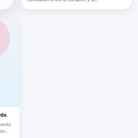
cabeza.Daniel Benavides es Danny Broke,
un joven talento de Tárrega (Lérida). …
rds
 banda
 de
ntes de