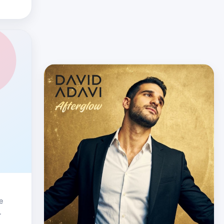
que v…
e
así a