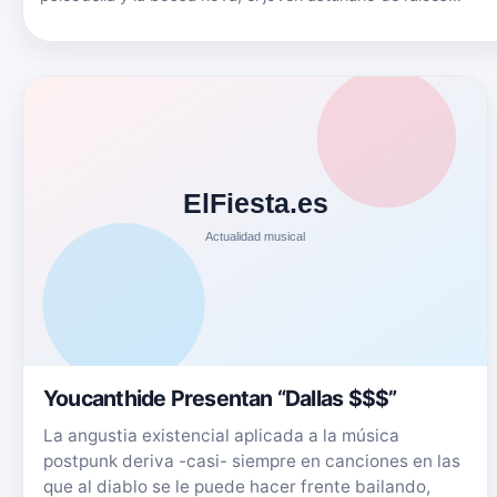
brasileñas y libanesas construye canciones tran profundas
como el mar que surca con su tabla de surf. Tras 'Espejos', 
Youcanthide Presentan “Dallas $$$”
La angustia existencial aplicada a la música
postpunk deriva -casi- siempre en canciones en las
que al diablo se le puede hacer frente bailando,