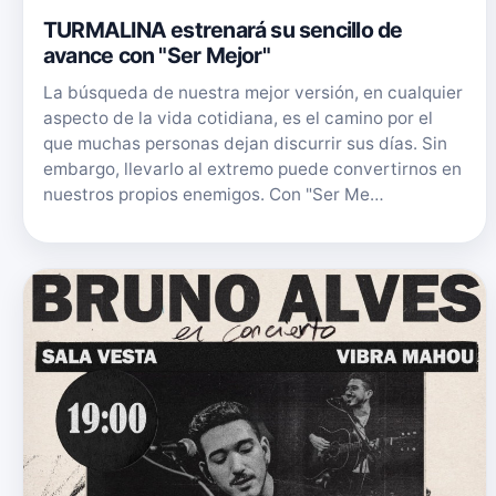
TURMALINA estrenará su sencillo de
avance con "Ser Mejor"
La búsqueda de nuestra mejor versión, en cualquier
aspecto de la vida cotidiana, es el camino por el
que muchas personas dejan discurrir sus días. Sin
embargo, llevarlo al extremo puede convertirnos en
nuestros propios enemigos. Con "Ser Me…