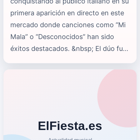
conquistando al público italiano en su
primera aparición en directo en este
mercado donde canciones como “Mi
Mala” o “Desconocidos” han sido
éxitos destacados. &nbsp; El dúo fue
elegido por YouTube para su
campaña “Artist On The Rise”
&nbsp;y lanzó recientemente
documental basado en su evolución
artística como dúo desde sus inicios
hasta el momento actual. Mau y
Ricky son el primer artista de Sony