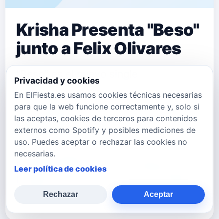
Krisha Presenta "Beso"
junto a Felix Olivares
"Beso" es el nuevo single
Privacidad y cookies
de&nbsp;Krisha junto a Felix Olivares
En ElFiesta.es usamos cookies técnicas necesarias
para que la web funcione correctamente y, solo si
que puedes comprar en este link
las aceptas, cookies de terceros para contenidos
Multiplataforma. Puedes seguir a Felix
externos como Spotify y posibles mediciones de
uso. Puedes aceptar o rechazar las cookies no
Olivares en su
necesarias.
Instagram&nbsp;www.instagram.com/oliva
Leer política de cookies
Puedes seguir a Krisha en: Su Página
Rechazar
Aceptar
Facebo…