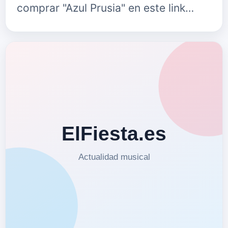
comprar "Azul Prusia" en este link
de&nbsp;portaldisc.com&nbsp;o
escucharlo eneste link de Spotify.
Amöniacö n…