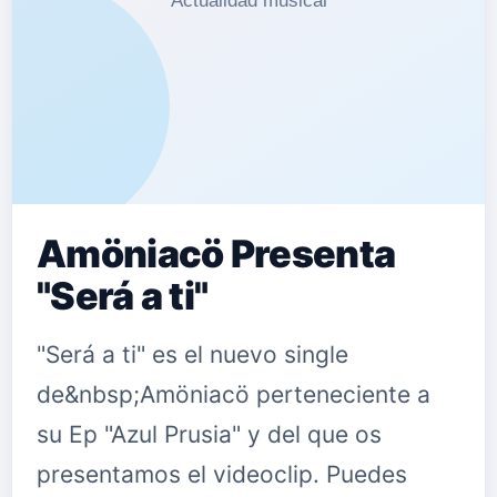
Music Latin elegido para ésta
espectacular campaña que incluye
una espectacular exposición en
Estados Unidos con Billboards …
Amöniacö Presenta
"Será a ti"
"Será a ti" es el nuevo single
de&nbsp;Amöniacö perteneciente a
su Ep "Azul Prusia" y del que os
presentamos el videoclip. Puedes