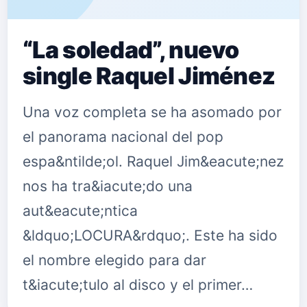
“La soledad”, nuevo
single Raquel Jiménez
Una voz completa se ha asomado por
el panorama nacional del pop
espa&ntilde;ol. Raquel Jim&eacute;nez
nos ha tra&iacute;do una
aut&eacute;ntica
&ldquo;LOCURA&rdquo;. Este ha sido
el nombre elegido para dar
t&iacute;tulo al disco y el primer…