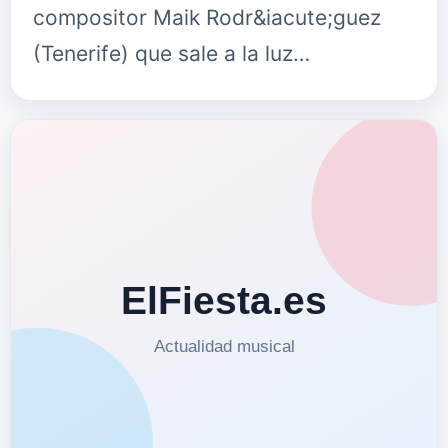
compositor Maik Rodr&iacute;guez
(Tenerife) que sale a la luz
despu&eacute;s de un a&ntilde;o de
su anterior tema &ldquo;Hell
Yeah&rdquo; con el que o…