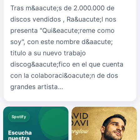
Tras m&aacute;s de 2.000.000 de
discos vendidos , Ra&uacute;l nos
presenta "Qui&eacute;reme como
soy", con este nombre d&aacute;
titulo a su nuevo trabajo
discog&aacute;fico en el que cuenta
con la colaboraci&oacute;n de dos
grandes artista…
Spotify
Escucha
nuestra