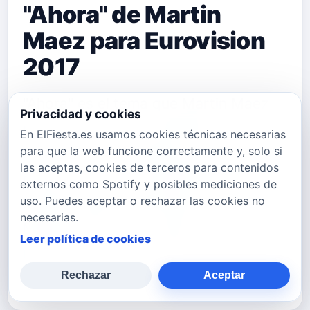
"Ahora" de Martin
Maez para Eurovision
2017
"Ahora" es el tema que Martin Maez
Privacidad y cookies
presenta para su candidatura al
En ElFiesta.es usamos cookies técnicas necesarias
para que la web funcione correctamente y, solo si
Festival de Eurovisi&oacute;n 2017
las aceptas, cookies de terceros para contenidos
representando a Espa&ntilde;a.
externos como Spotify y posibles mediciones de
uso. Puedes aceptar o rechazar las cookies no
Puedes seguir a Mart&iacute;n
necesarias.
M&aacute;ez en: Su Web
Leer política de cookies
martinmaez.es Su Twitter
twitter.com/MartinMaez {fasts…
Rechazar
Aceptar