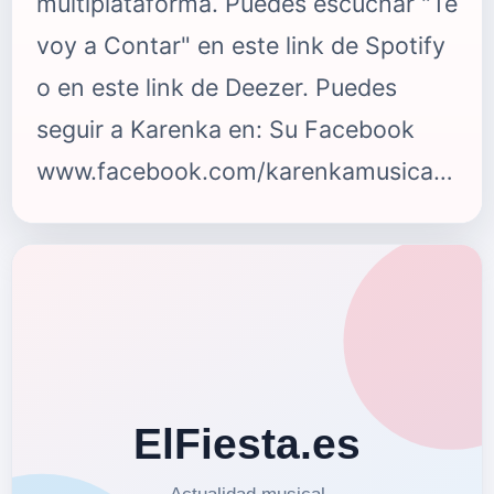
multiplataforma. Puedes escuchar "Te
voy a Contar" en este link de Spotify
o en este link de Deezer. Puedes
seguir a Karenka en: Su Facebook
www.facebook.com/karenkamusicaSu
Twitter twitter.com/karenkaoficialSu
Instagram
www.instagram.com/karenkaoficial
Con la colaboraci&oacute;n de FC
Karenka World Vzla
(@FCKarenkaWVzla) Para ElFiesta.es
{fastsocialshare}