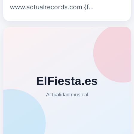
www.actualrecords.com {f…