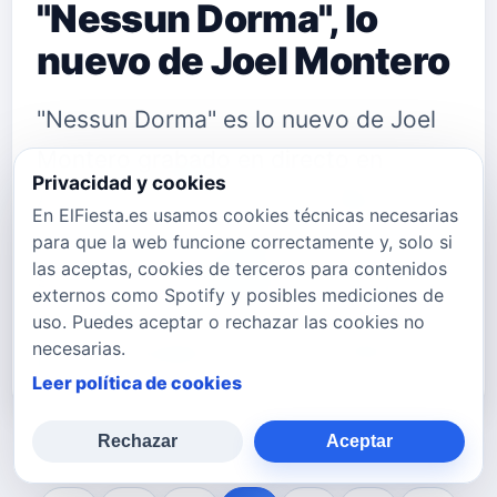
"Nessun Dorma", lo
nuevo de Joel Montero
"Nessun Dorma" es lo nuevo de Joel
Montero grabado en directo en
Privacidad y cookies
Alemania. Joel Montero inici&oacute;
En ElFiesta.es usamos cookies técnicas necesarias
sus estudios musicales con tan
para que la web funcione correctamente y, solo si
las aceptas, cookies de terceros para contenidos
s&oacute;lo 7 a&ntilde;os de edad en
externos como Spotify y posibles mediciones de
la ciudad de Chetumal Quintana Roo.
uso. Puedes aceptar o rechazar las cookies no
necesarias.
Poco despu&eacute;s se traslada a …
Leer política de cookies
Rechazar
Aceptar