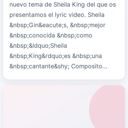
nuevo tema de Sheila King del que os
presentamos el lyric video. Sheila
&nbsp;Gin&eacute;s, &nbsp;mejor
&nbsp;conocida &nbsp;como
&nbsp;&ldquo;Sheila
&nbsp;King&rdquo;es &nbsp;una
&nbsp;cantante&shy; Composito…