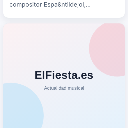
compositor Espa&ntilde;ol,
Jes&uacute;s Monje. Puedes seguir a
Gabriela Sep&uacute;lveda en: Su
Web www.gabrielasepulvedamus…