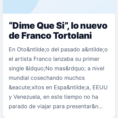
“Dime Que Si”, lo nuevo
de Franco Tortolani
En Oto&ntilde;o del pasado a&ntilde;o
el artista Franco lanzaba su primer
single &ldquo;No mas&rdquo; a nivel
mundial cosechando muchos
&eacute;xitos en Espa&ntilde;a, EEUU
y Venezuela, en este tiempo no ha
parado de viajar para presentar&n…