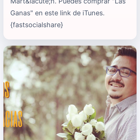
Mart&iacute;n. Puedes comprar "Las
Ganas" en este link de iTunes.
{fastsocialshare}