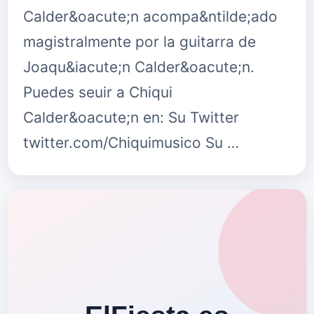
Calder&oacute;n acompa&ntilde;ado
magistralmente por la guitarra de
Joaqu&iacute;n Calder&oacute;n.
Puedes seuir a Chiqui
Calder&oacute;n en: Su Twitter
twitter.com/Chiquimusico Su …