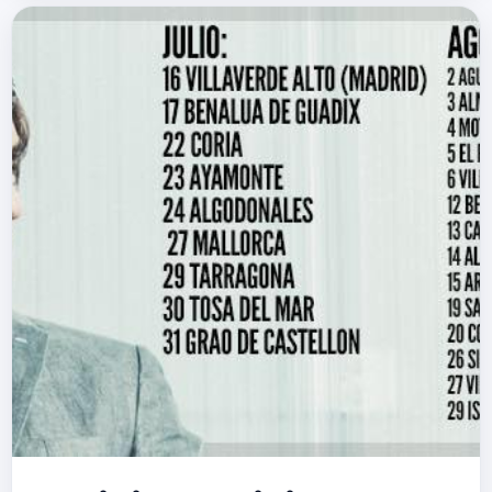
pa&iacute;ses, cristaliz&aacute;n…