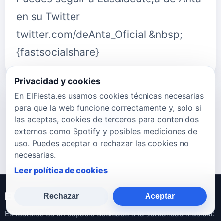
en su Twitter
twitter.com/deAnta_Oficial &nbsp;
{fastsocialshare}
Privacidad y cookies
En ElFiesta.es usamos cookies técnicas necesarias
para que la web funcione correctamente y, solo si
las aceptas, cookies de terceros para contenidos
780
781
782
783
784
785
786
externos como Spotify y posibles mediciones de
uso. Puedes aceptar o rechazar las cookies no
necesarias.
Leer política de cookies
ElFiesta.es
Rechazar
Aceptar
ElFiesta.es es un espacio dedicado a la actualidad musical: