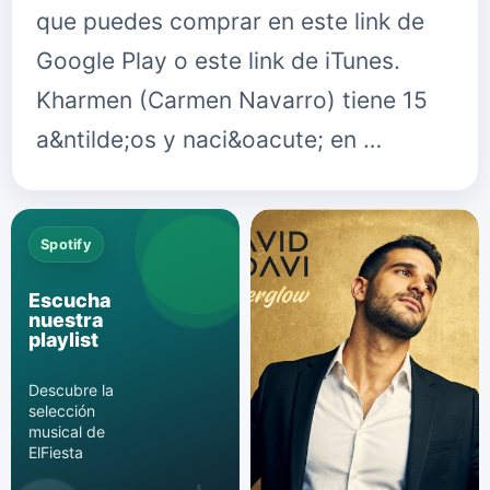
que puedes comprar en este link de
Google Play o este link de iTunes.
Kharmen (Carmen Navarro) tiene 15
a&ntilde;os y naci&oacute; en …
Spotify
Escucha
nuestra
playlist
Descubre la
selección
musical de
ElFiesta