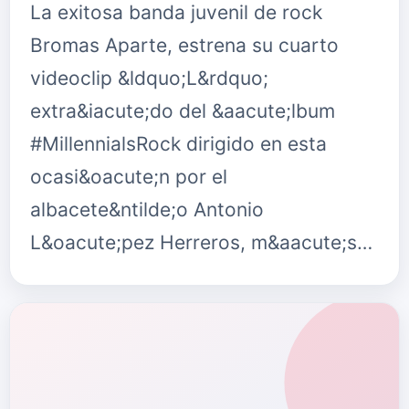
La exitosa banda juvenil de rock
Bromas Aparte, estrena su cuarto
videoclip &ldquo;L&rdquo;
extra&iacute;do del &aacute;lbum
#MillennialsRock dirigido en esta
ocasi&oacute;n por el
albacete&ntilde;o Antonio
L&oacute;pez Herreros, m&aacute;s…