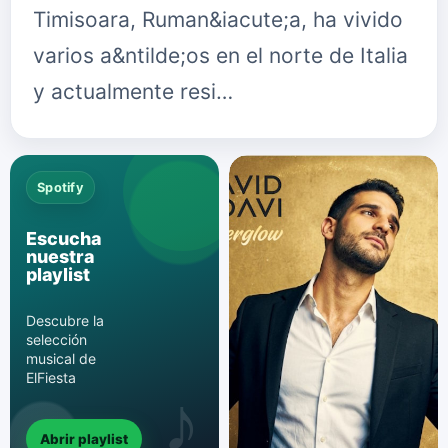
Timisoara, Ruman&iacute;a, ha vivido
varios a&ntilde;os en el norte de Italia
y actualmente resi…
Spotify
Escucha
nuestra
playlist
Descubre la
selección
musical de
ElFiesta
Abrir playlist