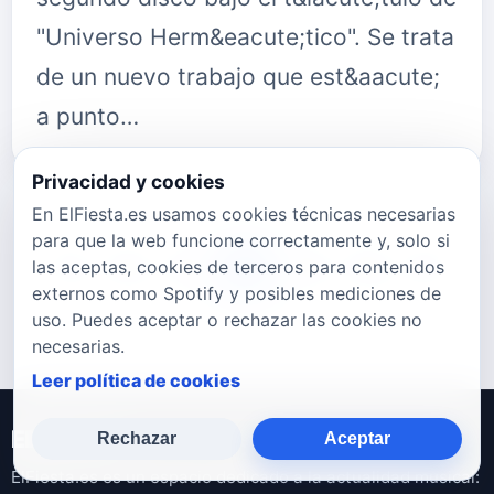
"Universo Herm&eacute;tico". Se trata
de un nuevo trabajo que est&aacute;
a punto…
Privacidad y cookies
En ElFiesta.es usamos cookies técnicas necesarias
para que la web funcione correctamente y, solo si
las aceptas, cookies de terceros para contenidos
781
782
783
784
785
786
787
externos como Spotify y posibles mediciones de
uso. Puedes aceptar o rechazar las cookies no
necesarias.
Leer política de cookies
ElFiesta.es
Rechazar
Aceptar
ElFiesta.es es un espacio dedicado a la actualidad musical: