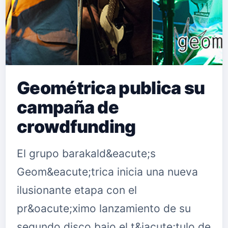
Geométrica publica su
campaña de
crowdfunding
El grupo barakald&eacute;s
Geom&eacute;trica inicia una nueva
ilusionante etapa con el
pr&oacute;ximo lanzamiento de su
segundo disco bajo el t&iacute;tulo de