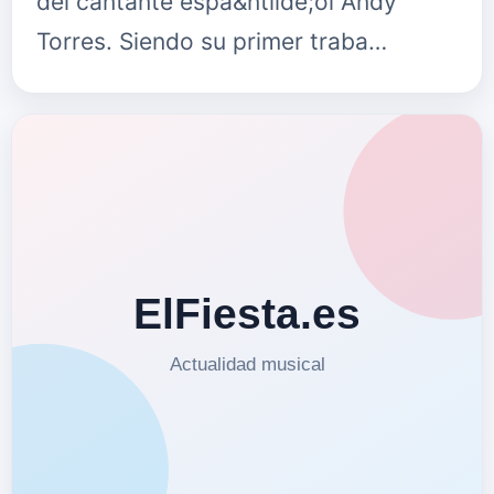
del cantante espa&ntilde;ol Andy
Torres. Siendo su primer traba…