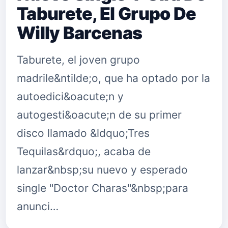
Taburete, El Grupo De
Willy Barcenas
Taburete, el joven grupo
madrile&ntilde;o, que ha optado por la
autoedici&oacute;n y
autogesti&oacute;n de su primer
disco llamado &ldquo;Tres
Tequilas&rdquo;, acaba de
lanzar&nbsp;su nuevo y esperado
single "Doctor Charas"&nbsp;para
anunci…