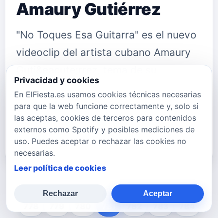
Amaury Gutiérrez
"No Toques Esa Guitarra" es el nuevo
videoclip del artista cubano Amaury
Guti&eacute;rrez, tema de su
Privacidad y cookies
&uacute;ltimo disco "Entre Cuerdas"
En ElFiesta.es usamos cookies técnicas necesarias
que puedes comprar en este link de
para que la web funcione correctamente y, solo si
las aceptas, cookies de terceros para contenidos
iTunes Puedes seguir a Amaury
externos como Spotify y posibles mediciones de
Guti&eacute;rrez en: Su Twitter twitt…
uso. Puedes aceptar o rechazar las cookies no
necesarias.
Leer política de cookies
Rechazar
Aceptar
778
779
780
781
782
783
784