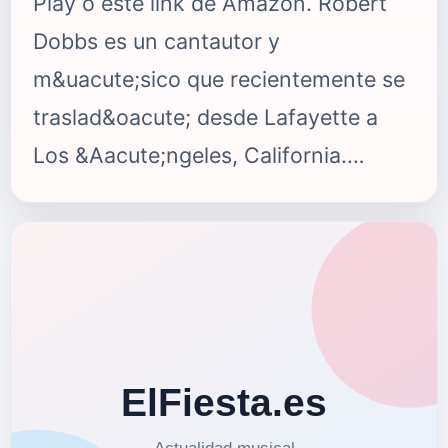
Play o este link de Amazon. Robert
Dobbs es un cantautor y
m&uacute;sico que recientemente se
traslad&oacute; desde Lafayette a
Los &Aacute;ngeles, California.
Adem&aacute;s de ser un compositor
prol&iacute;fico, Robert
tambi&eacute;n se ha formado en
piano cl&aacute;sico y guitarra
adem&aacute;s toca varios
instrumentos como bajo y la
bater&iacute;a, entre otros.