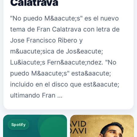
Calatrava
"No puedo M&aacute;s" es el nuevo
tema de Fran Calatrava con letra de
Jose Francisco Ribero y
m&uacute;sica de Jos&eacute;
Lu&iacute;s Fern&aacute;ndez. "No
puedo M&aacute;s" esta&aacute;
incluido en el disco que est&aacute;
ultimando Fran …
Spotify